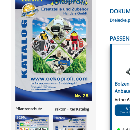
DOKUM
Dreiecke.
PASSEN
Bolzen
Anbaud
Artnr: 
€ 
Pflanzenschutz
Traktor Filter Katalog
(Preis in
Auf 