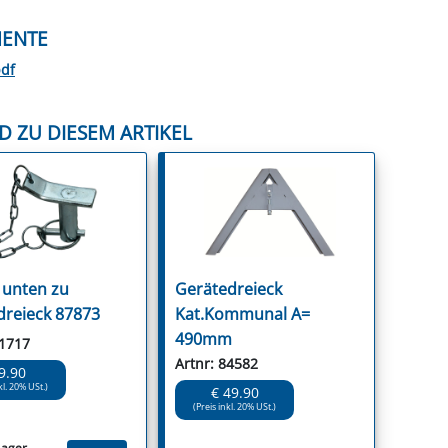
ENTE
pdf
D ZU DIESEM ARTIKEL
 unten zu
Gerätedreieck
reieck 87873
Kat.Kommunal A=
490mm
61717
Artnr: 84582
9.90
kl. 20% USt.)
€ 49.90
(Preis inkl. 20% USt.)
Lager.