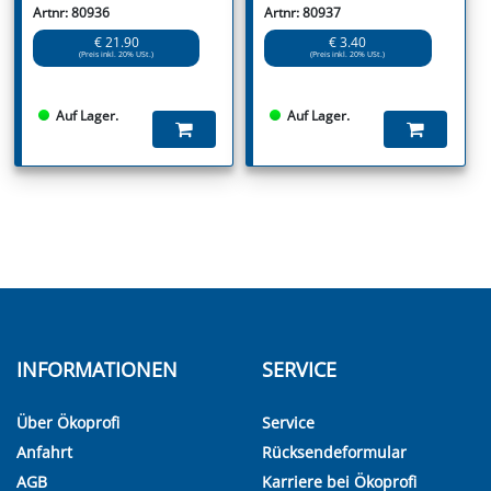
Artnr: 80936
Artnr: 80937
€ 21.90
€ 3.40
(Preis inkl. 20% USt.)
(Preis inkl. 20% USt.)
Auf Lager.
Auf Lager.
INFORMATIONEN
SERVICE
Über Ökoprofi
Service
Anfahrt
Rücksendeformular
AGB
Karriere bei Ökoprofi