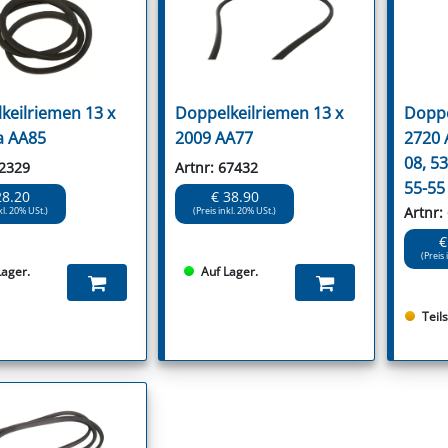
keilriemen 13 x
Doppelkeilriemen 13 x
Doppe
a AA85
2009 AA77
2720 
08, 53
32329
Artnr: 67432
55-55
28.20
€ 38.90
Artnr:
kl. 20% USt.)
(Preis inkl. 20% USt.)
€
(Preis 
Lager.
Auf Lager.
Teil