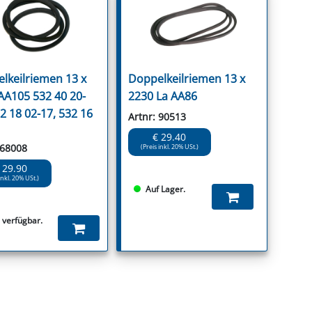
lkeilriemen 13 x
Doppelkeilriemen 13 x
AA105 532 40 20-
2230 La AA86
2 18 02-17, 532 16
Artnr: 90513
€ 29.40
 68008
(Preis inkl. 20% USt.)
 29.90
inkl. 20% USt.)
Auf Lager.
s verfügbar.