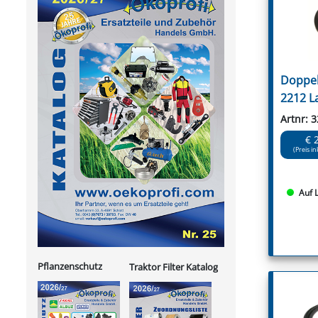
Doppel
2212 L
Artnr: 
€ 
(Preis in
Auf 
Pflanzenschutz
Traktor Filter Katalog