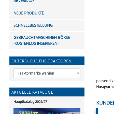
ABVERKAUF
FUTTERTRÖGE & EIMER
BOHRER & FRÄSER
FILTER
GUMMI-MET
KUGEL
SCHAUFE
BEWÄSSERUNG
BELEUCHTUNG
FEDER
KANIN
FIL
NEUE PRODUKTE
HYDRAULIK-HANDPUMPEN
GABEL, RECHEN &
MESSKUP
HANDRE
KEILR
SCHAUFELN
DIVERSE WERKZEUGE
KÄLB
SCHNELLBESTELLUNG
HEI
DIVERSES ZUBEHÖR
GEBRAUCHTMASCHINEN BÖRSE
HOCHDRUCK
(KOSTENLOS INSERIEREN)
HEIZGER
FILTERSUCHE FÜR TRAKTOREN
passend z
Husqvarn
AKTUELLE KATALOGE
Hauptkatalog 2026/27
KUNDE