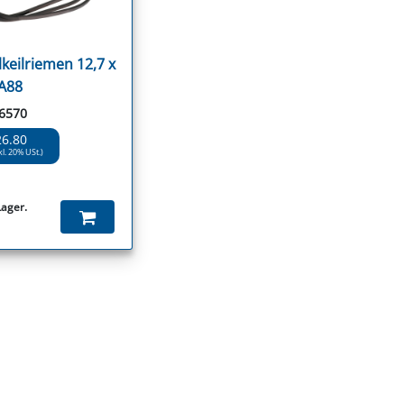
keilriemen 12,7 x
A88
96570
26.80
kl. 20% USt.)
Lager.