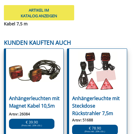
ARTIKEL IM
KATALOG ANZEIGEN
Kabel 7,5 m
KUNDEN KAUFTEN AUCH
Anhängerleuchten mit
Anhängerleuchte mit
Magnet Kabel 10,5m
Steckdose
Rückstrahler 7,5m
Artnr: 26084
Artnr: 51688
€ 39.90
(Preis inkl. 20% USt.)
€ 78.90
(Preis inkl. 20% USt.)