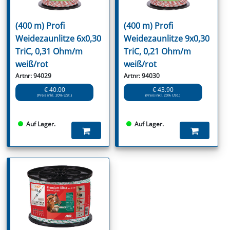
(400 m) Profi
(400 m) Profi
Weidezaunlitze 6x0,30
Weidezaunlitze 9x0,30
TriC, 0,31 Ohm/m
TriC, 0,21 Ohm/m
weiß/rot
weiß/rot
Artnr: 94029
Artnr: 94030
€ 40.00
€ 43.90
(Preis inkl. 20% USt.)
(Preis inkl. 20% USt.)
Auf Lager.
Auf Lager.