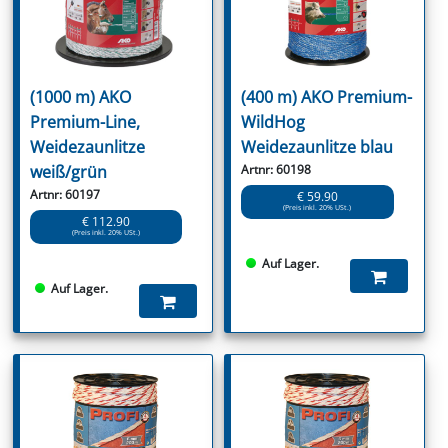
(1000 m) AKO
(400 m) AKO Premium-
Premium-Line,
WildHog
Weidezaunlitze
Weidezaunlitze blau
weiß/grün
Artnr: 60198
Artnr: 60197
€ 59.90
(Preis inkl. 20% USt.)
€ 112.90
(Preis inkl. 20% USt.)
Auf Lager.
Auf Lager.