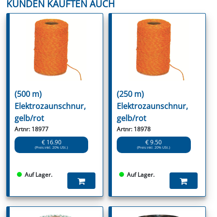
KUNDEN KAUFTEN AUCH
(500 m)
(250 m)
Elektrozaunschnur,
Elektrozaunschnur,
gelb/rot
gelb/rot
Artnr: 18977
Artnr: 18978
€ 16.90
€ 9.50
(Preis inkl. 20% USt.)
(Preis inkl. 20% USt.)
Auf Lager.
Auf Lager.