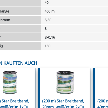
m
40
länge
400 m
 Ohm/m
5,50
r
8
r
8x0,16
 kg
130
N KAUFTEN AUCH
 Star Breitband,
(200 m) Star Breitband,
(200 
weiß/grün,1xCu
20mm, weiß/grün,2xCu
40mm,