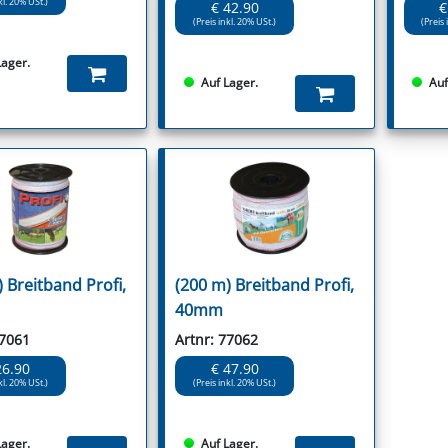
kl. 20% USt.)
€ 42.90
€
(Preis inkl. 20% USt.)
(Preis 
Lager.
Auf Lager.
Auf
 Breitband Profi,
(200 m) Breitband Profi,
40mm
77061
Artnr: 77062
26.90
€ 47.90
kl. 20% USt.)
(Preis inkl. 20% USt.)
Lager.
Auf Lager.