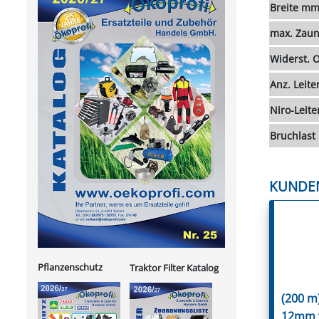
Breite m
max. Zaun
Widerst.
Anz. Leite
Niro-Leite
Bruchlast
KUNDE
Pflanzenschutz
Traktor Filter Katalog
(200 m)
12mm 