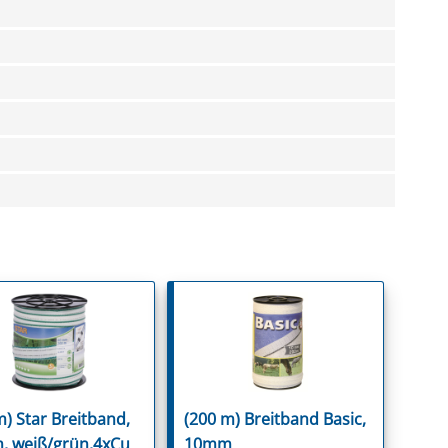
m) Star Breitband,
(200 m) Breitband Basic,
 weiß/grün,4xCu
10mm