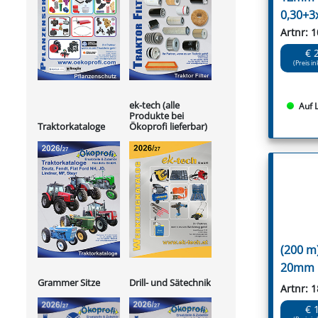
0,30+3
Artnr: 
€ 
(Preis in
ek-tech (alle
Auf 
Produkte bei
Ökoprofi lieferbar)
Traktorkataloge
(200 m
20mm
Grammer Sitze
Drill- und Sätechnik
Artnr: 
€ 