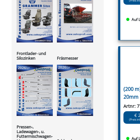
(Preis in
Auf 
Frontlader- und
Silozinken
Fräsmesser
(200 m)
20mm
Artnr: 
€ 
(Preis in
Pressen-,
Ladewagen-, u.
Futtermischwagen-
Auf 