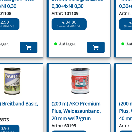
xNi 0,30
0,30+4xNi 0,30
0,30+
101108
Artnr: 101109
Artnr:
22.90
€ 34.80
€
kl. 20% USt.)
(Preis inkl. 20% USt.)
(Preis 
Lager.
Auf Lager.
Auf
) Breitband Basic,
(200 m) AKO Premium-
(200 
Plus, Weidezaunband,
Plus,
20 mm weiß/grün
40 mm
18975
Artnr: 60193
Artnr:
10.90