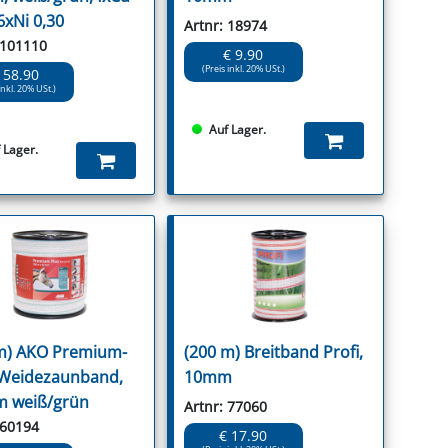
6xNi 0,30
Artnr: 18974
 101110
€ 9.90
(Preis inkl. 20% USt.)
 58.90
inkl. 20% USt.)
Auf Lager.
 Lager.
m) AKO Premium-
(200 m) Breitband Profi,
 Weidezaunband,
10mm
 weiß/grün
Artnr: 77060
 60194
€ 17.90