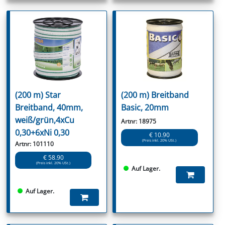
(200 m) Star
(200 m) Breitband
Breitband, 40mm,
Basic, 20mm
weiß/grün,4xCu
Artnr: 18975
0,30+6xNi 0,30
€ 10.90
(Preis inkl. 20% USt.)
Artnr: 101110
€ 58.90
(Preis inkl. 20% USt.)
Auf Lager.
Auf Lager.