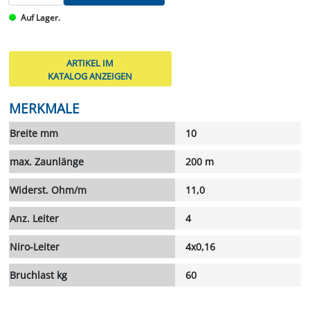
Auf Lager.
ARTIKEL IM
KATALOG ANZEIGEN
MERKMALE
Breite mm
10
max. Zaunlänge
200 m
Widerst. Ohm/m
11,0
Anz. Leiter
4
Niro-Leiter
4x0,16
Bruchlast kg
60