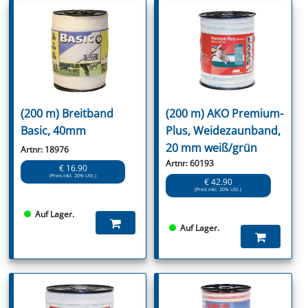
(200 m) Breitband
(200 m) AKO Premium-
Basic, 40mm
Plus, Weidezaunband,
20 mm weiß/grün
Artnr: 18976
Artnr: 60193
€ 16.90
(Preis inkl. 20% USt.)
€ 42.90
(Preis inkl. 20% USt.)
Auf Lager.
Auf Lager.