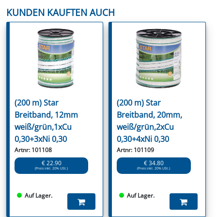
KUNDEN KAUFTEN AUCH
(200 m) Star
(200 m) Star
Breitband, 12mm
Breitband, 20mm,
weiß/grün,1xCu
weiß/grün,2xCu
0,30+3xNi 0,30
0,30+4xNi 0,30
Artnr: 101108
Artnr: 101109
€ 22.90
€ 34.80
(Preis inkl. 20% USt.)
(Preis inkl. 20% USt.)
Auf Lager.
Auf Lager.