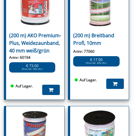
(200 m) AKO Premium-
(200 m) Breitband
Plus, Weidezaunband,
Profi, 10mm
40 mm weiß/grün
Artnr: 77060
Artnr: 60194
€ 17.90
(Preis inkl. 20% USt.)
€ 73.00
(Preis inkl. 20% USt.)
Auf Lager.
Auf Lager.