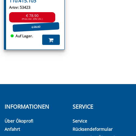
110.415.103
Artnr: 53423
€ 78.90
(Preis inkl. 20% USt.)
€ 98.90
Auf Lager.
INFORMATIONEN
SERVICE
Über Ökoprofi
Service
Anfahrt
Rücksendeformular