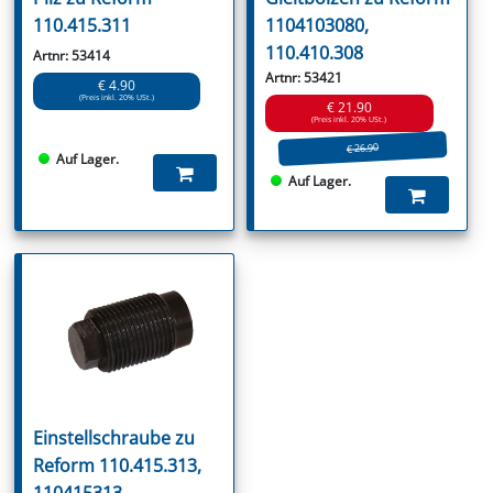
110.415.311
1104103080,
110.410.308
Artnr: 53414
Artnr: 53421
€ 4.90
(Preis inkl. 20% USt.)
€ 21.90
(Preis inkl. 20% USt.)
€ 26.90
Auf Lager.
Auf Lager.
Einstellschraube zu
Reform 110.415.313,
110415313