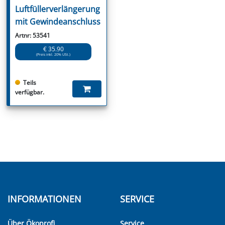
Luftfüllerverlängerung
mit Gewindeanschluss
Artnr: 53541
€ 35.90
(Preis inkl. 20% USt.)
Teils
verfügbar.
INFORMATIONEN
SERVICE
Über Ökoprofi
Service