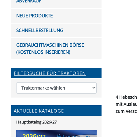
ABVERKAUF
FUTTERTRÖGE & EIMER
BOHRER & FRÄSER
FILTER
GUMMI-MET
KUGEL
SCHAUFE
BEWÄSSERUNG
BELEUCHTUNG
FEDER
KANIN
FIL
NEUE PRODUKTE
HYDRAULIK-HANDPUMPEN
GABEL, RECHEN &
MESSKUP
HANDRE
KEILR
SCHAUFELN
DIVERSE WERKZEUGE
KÄLB
SCHNELLBESTELLUNG
HEI
DIVERSES ZUBEHÖR
GEBRAUCHTMASCHINEN BÖRSE
HOCHDRUCK
(KOSTENLOS INSERIEREN)
HEIZGER
FILTERSUCHE FÜR TRAKTOREN
4 Hebesch
mit Ausla
AKTUELLE KATALOGE
zum Versc
Hauptkatalog 2026/27