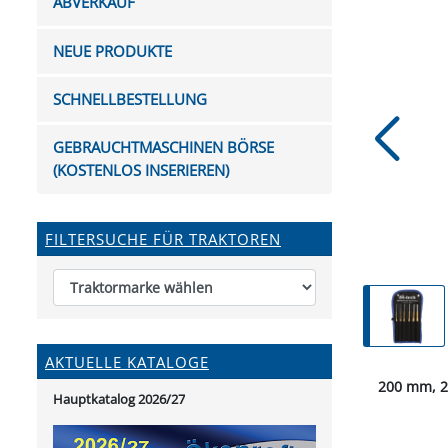
ABVERKAUF
FUTTERTRÖGE & EIMER
BOHRER & FRÄSER
FILTER
GUMMI-MET
KUGEL
SCHAUFE
BEWÄSSERUNG
BELEUCHTUNG
FEDER
KANIN
FIL
NEUE PRODUKTE
HYDRAULIK-HANDPUMPEN
GABEL, RECHEN &
MESSKUP
HANDRE
KEILR
SCHAUFELN
DIVERSE WERKZEUGE
KÄLB
SCHNELLBESTELLUNG
HEI
DIVERSES ZUBEHÖR
GEBRAUCHTMASCHINEN BÖRSE
HOCHDRUCK
(KOSTENLOS INSERIEREN)
HEIZGER
FILTERSUCHE FÜR TRAKTOREN
AKTUELLE KATALOGE
200 mm, 2
Hauptkatalog 2026/27