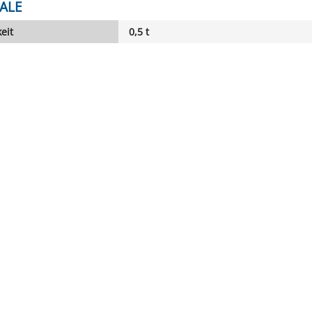
ALE
eit
0,5 t