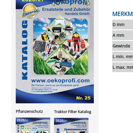
MERKM
D mm
A mm
Gewinde
L min. m
L max. m
Pflanzenschutz
Traktor Filter Katalog