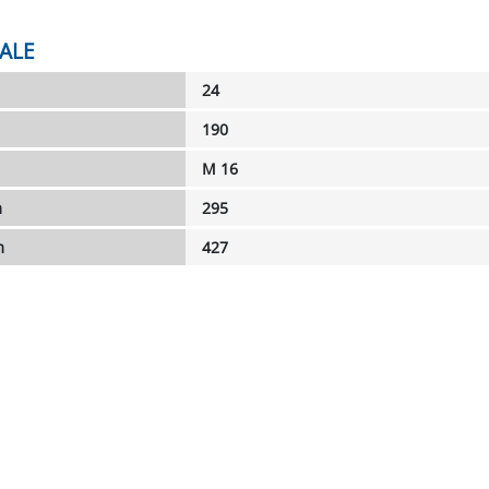
ALE
24
190
M 16
m
295
m
427