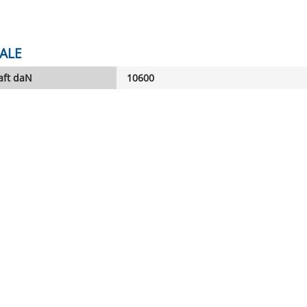
ALE
aft daN
10600