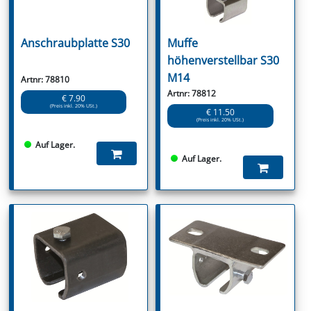
Anschraubplatte S30
Muffe
höhenverstellbar S30
M14
Artnr: 78810
Artnr: 78812
€ 7.90
(Preis inkl. 20% USt.)
€ 11.50
(Preis inkl. 20% USt.)
Auf Lager.
Auf Lager.