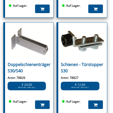
Auf Lager.
Auf Lager.
Doppelschienenträger
Schienen - Türstopper
S30/S40
S30
Artnr: 78826
Artnr: 78827
€ 24.00
€ 12.60
(Preis inkl. 20% USt.)
(Preis inkl. 20% USt.)
Auf Lager.
Auf Lager.