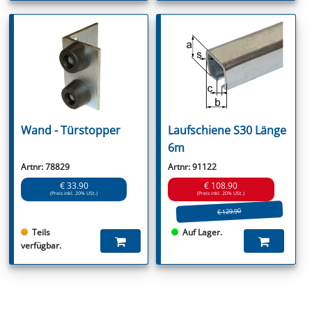
Wand - Türstopper
Laufschiene S30 Länge
6m
Artnr: 78829
Artnr: 91122
€ 33.90
€ 108.90
(Preis inkl. 20% USt.)
(Preis inkl. 20% USt.)
€ 129.90
Teils
Auf Lager.
verfügbar.