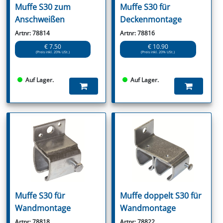
Muffe S30 zum
Muffe S30 für
Anschweißen
Deckenmontage
Artnr: 78814
Artnr: 78816
€ 7.50
€ 10.90
(Preis inkl. 20% USt.)
(Preis inkl. 20% USt.)
Auf Lager.
Auf Lager.
Muffe S30 für
Muffe doppelt S30 für
Wandmontage
Wandmontage
Artnr: 78818
Artnr: 78822