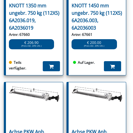
KNOTT 1350 mm
KNOTT 1450 mm
ungebr. 750 kg (112X5)
ungebr. 750 kg (112X5)
6A2036.019,
6A2036.003,
6A2036019
6A2036003
Artnr: 67660
Artnr: 67661
€ 206.90
€ 200.00
(Preis inkl. 20% USt.)
(Preis inkl. 20% USt.)
Teils
Auf Lager.
verfügbar.
Achse PKW Anh.
Achse PKW Anh.