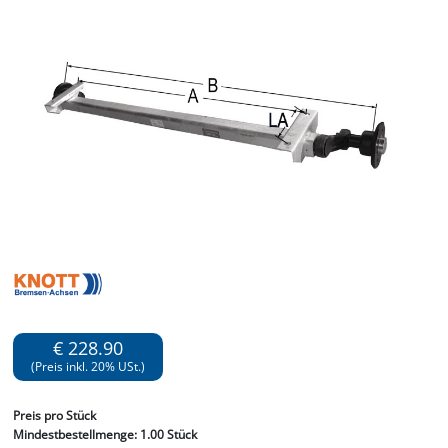
€ 228.90
(Preis inkl. 20% USt.)
Preis
pro Stück
Mindestbestellmenge:
1.00 Stück