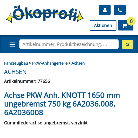
0
Aktionen
Fahrzeugbau
>
PKW-Anhängerteile
>
Achsen
ACHSEN
Artikelnummer: 77656
Achse PKW Anh. KNOTT 1650 mm
ungebremst 750 kg 6A2036.008,
6A2036008
Gummifederachse ungebremst, verzinkt