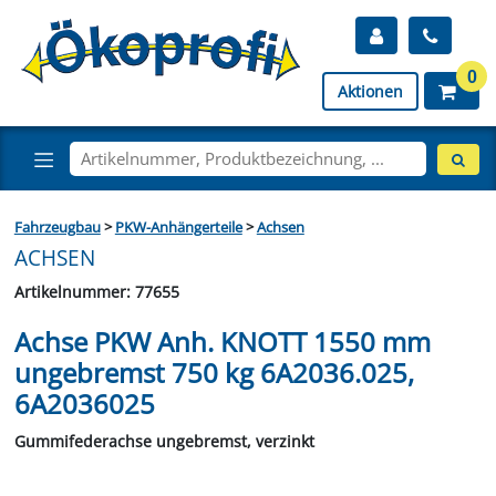
0
Aktionen
Fahrzeugbau
>
PKW-Anhängerteile
>
Achsen
ACHSEN
Artikelnummer: 77655
Achse PKW Anh. KNOTT 1550 mm
ungebremst 750 kg 6A2036.025,
6A2036025
Gummifederachse ungebremst, verzinkt