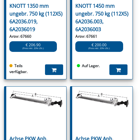
KNOTT 1350 mm
KNOTT 1450 mm
ungebr. 750 kg (112X5)
ungebr. 750 kg (112X5)
6A2036.019,
6A2036.003,
6A2036019
6A2036003
Artnr: 67660
Artnr: 67661
€ 206.90
€ 200.00
(Preis inkl. 20% USt.)
(Preis inkl. 20% USt.)
Teils
Auf Lager.
verfügbar.
Achse PKW Anh.
Achse PKW Anh.