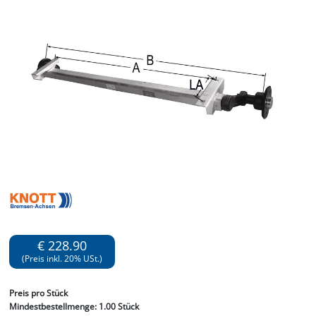
€ 228.90
(Preis inkl. 20% USt.)
Preis
pro Stück
Mindestbestellmenge:
1.00 Stück