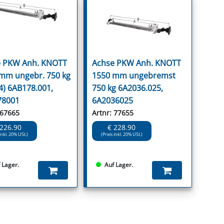
 PKW Anh. KNOTT
Achse PKW Anh. KNOTT
mm ungebr. 750 kg
1550 mm ungebremst
4) 6AB178.001,
750 kg 6A2036.025,
78001
6A2036025
 67665
Artnr: 77655
 226.90
€ 228.90
inkl. 20% USt.)
(Preis inkl. 20% USt.)
 Lager.
Auf Lager.