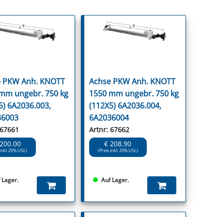
 PKW Anh. KNOTT
Achse PKW Anh. KNOTT
mm ungebr. 750 kg
1550 mm ungebr. 750 kg
5) 6A2036.003,
(112X5) 6A2036.004,
36003
6A2036004
 67661
Artnr: 67662
 200.00
€ 208.90
inkl. 20% USt.)
(Preis inkl. 20% USt.)
 Lager.
Auf Lager.