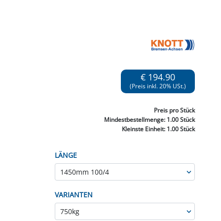
NNEN & SCHLEIFEN
PRAY'S & CHEMIE
KÜHLUNG
NGSBEKÄMPFUNG
GELVENTILE
RODUKTE
HRAUBE MUTTER
ÖLE, FETTE & ADBLUE
WEISSELSPRITZEN
UMLENKROLLEN
STALL / HOF
ZYLINDER
SCHEIBE
STAUBSAUGER &
RMASCHINEN
TANK, ÖL &
€ 194.90
MIERTECHNIK
(Preis inkl. 20% USt.)
Preis
pro Stück
Mindestbestellmenge:
1.00 Stück
Kleinste Einheit:
1.00 Stück
LÄNGE
VARIANTEN