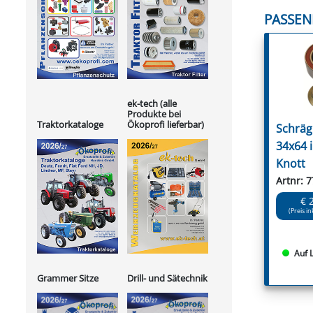
PASSEN
ek-tech (alle
Produkte bei
Ökoprofi lieferbar)
Traktorkataloge
Schräg
34x64 
Knott
Artnr: 
€ 
(Preis in
Auf 
Grammer Sitze
Drill- und Sätechnik