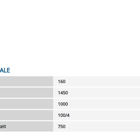
ALE
160
1450
1000
100/4
eit
750