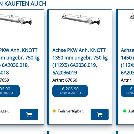
N KAUFTEN AUCH
 PKW Anh. KNOTT
Achse PKW Anh. KNOTT
Achse
m ungebr. 750 kg
1350 mm ungebr. 750 kg
1450 
) 6A2036.018,
(112X5) 6A2036.019,
(112X
6018
6A2036019
6A20
67659
Artnr: 67660
Artnr:
06.90
€ 206.90
€
kl. 20% USt.)
(Preis inkl. 20% USt.)
(Preis 
Lager.
Teils verfügbar.
Auf