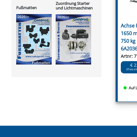
Zuordnung Starter
Fußmatten
und Lichtmaschinen
Achse
1650 
750 kg
6A203
Artnr: 
€ 2
(Preis in
Auf 