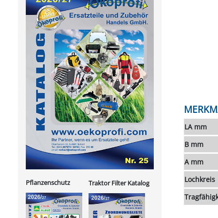
MERKM
LA mm
B mm
A mm
Lochkreis
Pflanzenschutz
Traktor Filter Katalog
Tragfähigk