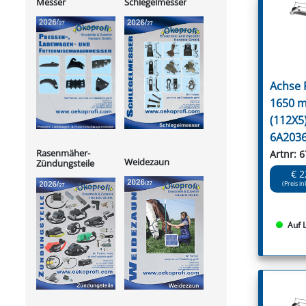
Messer
Schlegelmesser
Achse
1650 m
(112X5
6A203
Rasenmäher-
Artnr: 
Weidezaun
Zündungsteile
€ 2
(Preis in
Auf 