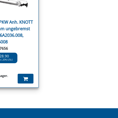
 PKW Anh. KNOTT
mm ungebremst
 6A2036.008,
6008
77656
28.90
kl. 20% USt.)
Lager.