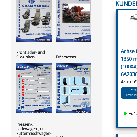
KUNDE
Achse
Frontlader- und
Silozinken
Fräsmesser
1350 m
(100X4
6A203
Artnr: 
€ 2
(Preis in
Auf 
Pressen-,
Ladewagen-, u.
Futtermischwagen-