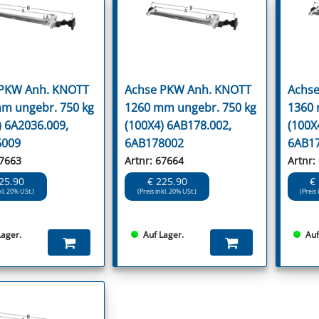
 PKW Anh. KNOTT
Achse PKW Anh. KNOTT
Achse
m ungebr. 750 kg
1260 mm ungebr. 750 kg
1360 
) 6A2036.009,
(100X4) 6AB178.002,
(100X
6009
6AB178002
6AB1
67663
Artnr: 67664
Artnr:
25.90
€ 225.90
€
kl. 20% USt.)
(Preis inkl. 20% USt.)
(Preis 
Lager.
Auf Lager.
Auf