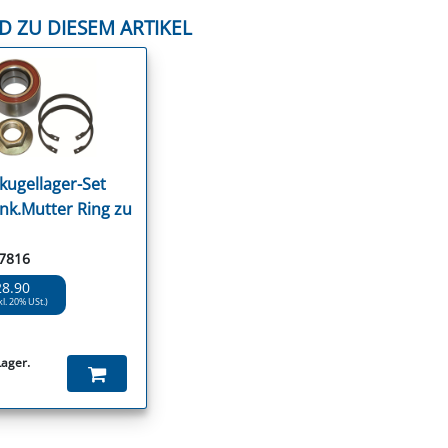
D ZU DIESEM ARTIKEL
kugellager-Set
ink.Mutter Ring zu
77816
28.90
kl. 20% USt.)
Lager.