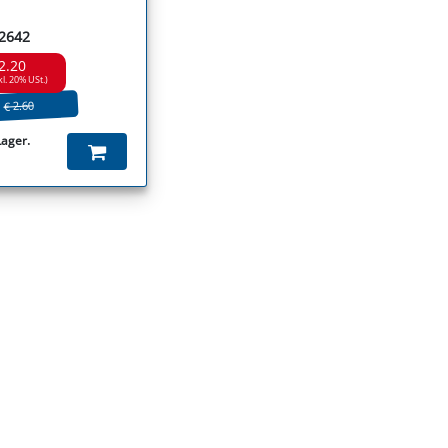
02642
2.20
kl. 20% USt.)
€ 2.60
Lager.