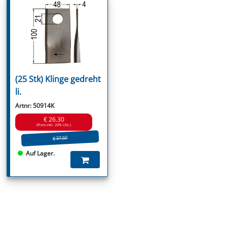
(25 Stk) Klinge gedreht
li.
Artnr: 50914K
€ 26.30
(Preis inkl. 20% USt.)
€ 37.50
Auf Lager.