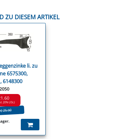
D ZU DIESEM ARTIKEL
eggenzinke li. zu
ne 6575300,
, 6148300
52050
21.60
kl. 20% USt.)
€ 25.90
Lager.