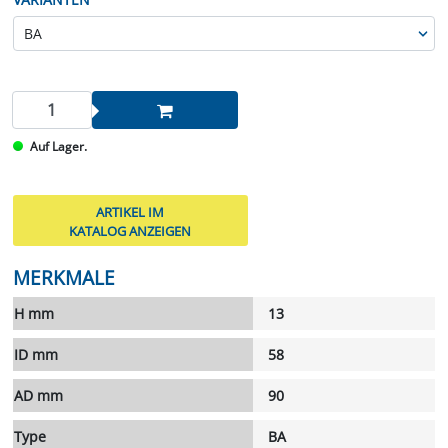
Auf Lager.
ARTIKEL IM
KATALOG ANZEIGEN
MERKMALE
H mm
13
ID mm
58
AD mm
90
Type
BA