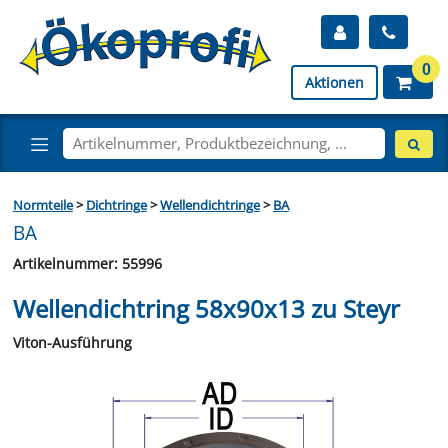
0
Aktionen
Normteile
>
Dichtringe
>
Wellendichtringe
>
BA
BA
Artikelnummer: 55996
Wellendichtring 58x90x13 zu Steyr
Viton-Ausführung