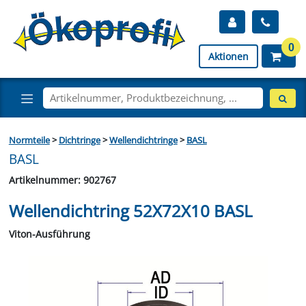
0
Aktionen
Normteile
>
Dichtringe
>
Wellendichtringe
>
BASL
BASL
Artikelnummer: 902767
Wellendichtring 52X72X10 BASL
Viton-Ausführung