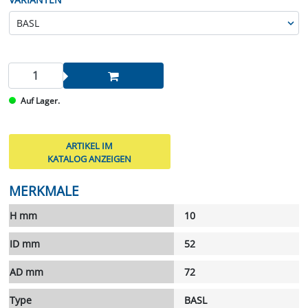
Auf Lager.
ARTIKEL IM
KATALOG ANZEIGEN
MERKMALE
H mm
10
ID mm
52
AD mm
72
Type
BASL