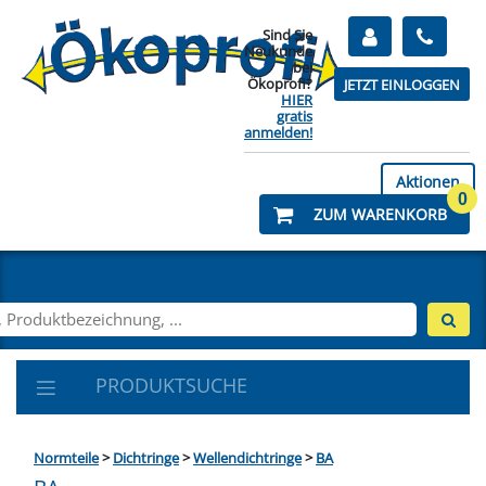
Sind Sie
Neukunde
bei
Ökoprofi?
JETZT EINLOGGEN
HIER
gratis
anmelden!
Aktionen
0
ZUM WARENKORB
PRODUKTSUCHE
Normteile
>
Dichtringe
>
Wellendichtringe
>
BA