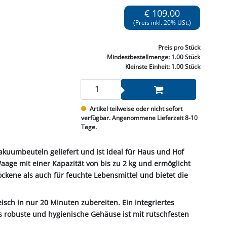
NNEN & SCHLEIFEN
PRAY'S & CHEMIE
KÜHLUNG
NGSBEKÄMPFUNG
GELVENTILE
€ 109.00
RODUKTE
HRAUBE MUTTER
ÖLE, FETTE & ADBLUE
WEISSELSPRITZEN
UMLENKROLLEN
(Preis inkl. 20% USt.)
STALL / HOF
ZYLINDER
SCHEIBE
STAUBSAUGER &
Preis
pro Stück
RMASCHINEN
Mindestbestellmenge:
1.00 Stück
Kleinste Einheit:
1.00 Stück
TANK, ÖL &
MIERTECHNIK
Artikel teilweise oder nicht sofort
verfügbar. Angenommene Lieferzeit 8-10
Tage.
uumbeuteln geliefert und ist ideal für Haus und Hof
Waage mit einer Kapazität von bis zu 2 kg und ermöglicht
ckene als auch für feuchte Lebensmittel und bietet die
isch in nur 20 Minuten zubereiten. Ein integriertes
 robuste und hygienische Gehäuse ist mit rutschfesten