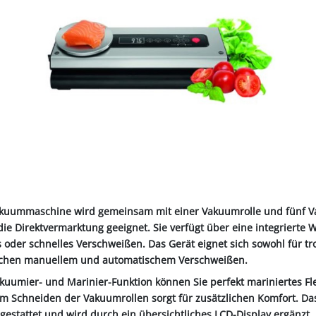
ALL-PUFFER
HÄHNE
NORMKETTEN & ZUBEHÖR
PFERD & REITER
KABINENTEILE
LAGER
TRE
S
LN
STICHSÄGEBLÄTTER
SCHLÄUCHE
SCHÄDLI
RE
P
CHEN
TER
SC
PLUNGEN
INIGUNG
IEMEN
NOTSTROMAGGREGATE
STECKER & MUFFEN
LAGER FAG
RINDER
ER
KEH
ZEN
OBSTVERARBEITUNG &
KONSERVIERUNG
REINIGER &
SCH
PVC-STREIFENVORHANG
ÄTE
kuummaschine wird gemeinsam mit einer Vakuumrolle und fünf Vak
die Direktvermarktung geeignet. Sie verfügt über eine integrierte 
oder schnelles Verschweißen. Das Gerät eignet sich sowohl für tro
chen manuellem und automatischem Verschweißen.
kuumier- und Marinier-Funktion können Sie perfekt mariniertes Fle
m Schneiden der Vakuumrollen sorgt für zusätzlichen Komfort. Das
estattet und wird durch ein übersichtliches LCD-Display ergänzt.