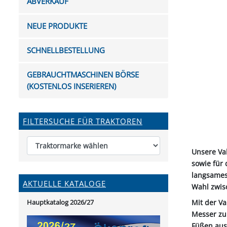
ABVERKAUF
FUTTERTRÖGE & EIMER
BOHRER & FRÄSER
FILTER
GUMMI-MET
KUGEL
SCHAUFE
BEWÄSSERUNG
BELEUCHTUNG
FEDER
KANIN
FIL
NEUE PRODUKTE
HYDRAULIK-HANDPUMPEN
GABEL, RECHEN &
MESSKUP
HANDRE
KEILR
SCHAUFELN
DIVERSE WERKZEUGE
KÄLB
SCHNELLBESTELLUNG
HEI
DIVERSES ZUBEHÖR
GEBRAUCHTMASCHINEN BÖRSE
HOCHDRUCK
(KOSTENLOS INSERIEREN)
HEIZGER
FILTERSUCHE FÜR TRAKTOREN
Unsere Va
sowie für 
langsames 
AKTUELLE KATALOGE
Wahl zwis
Mit der Va
Hauptkatalog 2026/27
Messer zu
Füßen ausg