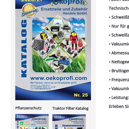
Technische
• Schweiß
• Nur für 
• Schweiß
• Vakuumi
• Abmessu
• Nettogew
• Bruttoge
• Frequenz
• Vakuumle
• Leistung
Erleben Si
Pflanzenschutz
Traktor Filter Katalog