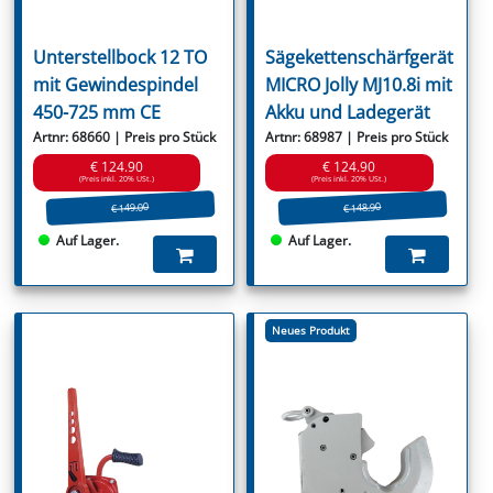
Unterstellbock 12 TO
Sägekettenschärfgerät
mit Gewindespindel
MICRO Jolly MJ10.8i mit
450-725 mm CE
Akku und Ladegerät
Artnr: 68660 | Preis pro Stück
Artnr: 68987 | Preis pro Stück
€ 124.90
€ 124.90
(Preis inkl. 20% USt.)
(Preis inkl. 20% USt.)
€ 149.00
€ 148.90
Auf Lager.
Auf Lager.
Neues Produkt