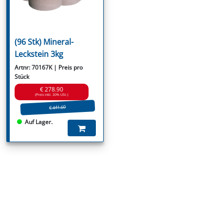
(96 Stk) Mineral-
Leckstein 3kg
Artnr: 70167K | Preis pro
Stück
€ 278.90
(Preis inkl. 20% USt.)
€ 441.60
Auf Lager.