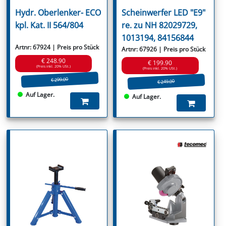
Hydr. Oberlenker- ECO
Scheinwerfer LED "E9"
kpl. Kat. II 564/804
re. zu NH 82029729,
1013194, 84156844
Artnr: 67924 | Preis pro Stück
Artnr: 67926 | Preis pro Stück
€ 248.90
€ 199.90
(Preis inkl. 20% USt.)
(Preis inkl. 20% USt.)
€ 299.00
€ 249.00
Auf Lager.
Auf Lager.