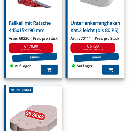
Fällkeil mit Ratsche
Unterlenkerfanghaken
445x15x190 mm
Kat.2 leicht (bis 80 PS)
Artnr: 69226 | Preis pro Stück
Artnr: 70111 | Preis pro Stück
€ 178.90
€ 64.90
(Preis inkl. 20% USt.)
(Preis inkl. 20% USt.)
€ 208.90
€ 78.90
Auf Lager.
Auf Lager.
Neues Produkt