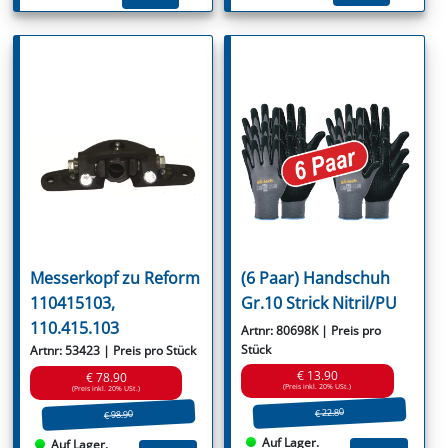
Messerkopf zu Reform
(6 Paar) Handschuh
110415103,
Gr.10 Strick Nitril/PU
110.415.103
Artnr: 80698K | Preis pro
Stück
Artnr: 53423 | Preis pro Stück
€ 13.90
€ 78.90
(Preis inkl. 20% USt.)
(Preis inkl. 20% USt.)
€ 22.80
€ 98.90
Auf Lager.
Auf Lager.