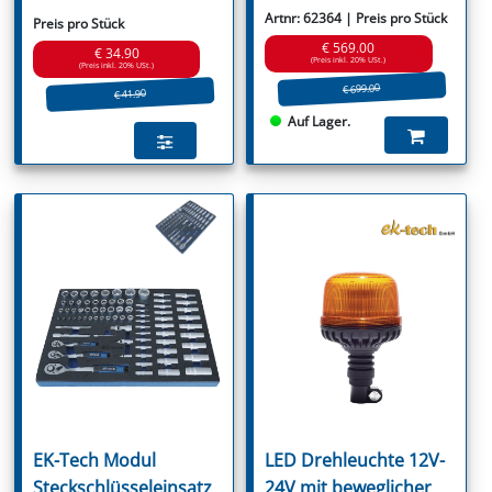
Artnr: 62364 | Preis pro Stück
Preis pro Stück
€ 569.00
€ 34.90
(Preis inkl. 20% USt.)
(Preis inkl. 20% USt.)
€ 699.00
€ 41.90
Auf Lager.
EK-Tech Modul
LED Drehleuchte 12V-
Steckschlüsseleinsatz
24V mit beweglicher