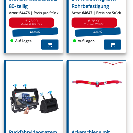
80- teilig
Rohrbefestigung
Artnr: 64476 | Preis pro Stück
Artnr: 64647 | Preis pro Stück
€ 78.90
€ 28.90
(Preis inkl. 20% USt.)
(Preis inkl. 20% USt.)
€ 138.00
€ 34.90
Auf Lager.
Auf Lager.
Rückfahrvideosystem
Ackerschiene mit