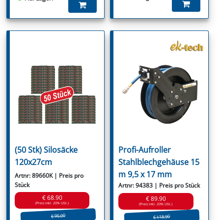
(50 Stk) Silosäcke
Profi-Aufroller
120x27cm
Stahlblechgehäuse 15
m 9,5 x 17 mm
Artnr: 89660K | Preis pro
Stück
Artnr: 94383 | Preis pro Stück
€ 68.90
€ 89.90
(Preis inkl. 20% USt.)
(Preis inkl. 20% USt.)
€ 95.00
€ 118.90