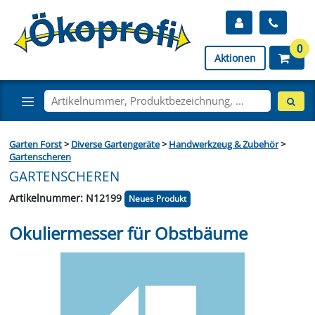
0
Aktionen
Garten Forst
>
Diverse Gartengeräte
>
Handwerkzeug & Zubehör
>
Gartenscheren
GARTENSCHEREN
Artikelnummer: N12199
Neues Produkt
Okuliermesser für Obstbäume