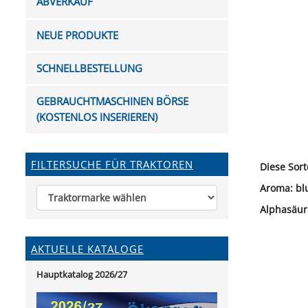
ABVERKAUF
FUTTERTRÖGE & EIMER
BOHRER & FRÄSER
FILTER
GUMMI-MET
KUGEL
SCHAUFE
BEWÄSSERUNG
BELEUCHTUNG
FEDER
KANIN
FIL
NEUE PRODUKTE
HYDRAULIK-HANDPUMPEN
GABEL, RECHEN &
MESSKUP
HANDRE
KEILR
SCHAUFELN
DIVERSE WERKZEUGE
KÄLB
SCHNELLBESTELLUNG
HEI
DIVERSES ZUBEHÖR
GEBRAUCHTMASCHINEN BÖRSE
HOCHDRUCK
(KOSTENLOS INSERIEREN)
HEIZGER
FILTERSUCHE FÜR TRAKTOREN
Diese Sort
Aroma: blu
Alphasäur
AKTUELLE KATALOGE
Hauptkatalog 2026/27