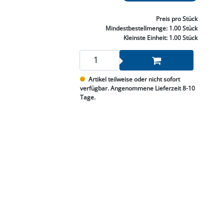
NNEN & SCHLEIFEN
PRAY'S & CHEMIE
KÜHLUNG
NGSBEKÄMPFUNG
GELVENTILE
RODUKTE
HRAUBE MUTTER
ÖLE, FETTE & ADBLUE
WEISSELSPRITZEN
UMLENKROLLEN
Preis
pro Stück
STALL / HOF
ZYLINDER
Mindestbestellmenge:
1.00 Stück
SCHEIBE
STAUBSAUGER &
Kleinste Einheit:
1.00 Stück
RMASCHINEN
TANK, ÖL &
Artikel teilweise oder nicht sofort
MIERTECHNIK
verfügbar. Angenommene Lieferzeit 8-10
Tage.