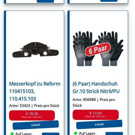
Messerkopf zu Reform
(6 Paar) Handschuh
110415103,
Gr.10 Strick Nitril/PU
110.415.103
Artnr: 80698K | Preis pro
Stück
Artnr: 53423 | Preis pro Stück
€ 13.90
€ 78.90
(Preis inkl. 20% USt.)
(Preis inkl. 20% USt.)
€ 22.80
€ 98.90
Auf Lager.
Auf Lager.