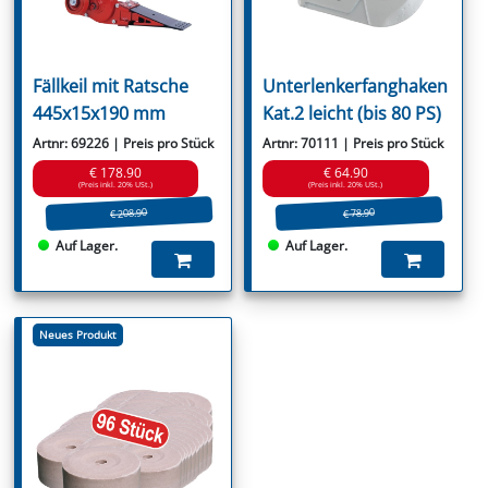
Fällkeil mit Ratsche
Unterlenkerfanghaken
445x15x190 mm
Kat.2 leicht (bis 80 PS)
Artnr: 69226 | Preis pro Stück
Artnr: 70111 | Preis pro Stück
€ 178.90
€ 64.90
(Preis inkl. 20% USt.)
(Preis inkl. 20% USt.)
€ 208.90
€ 78.90
Auf Lager.
Auf Lager.
Neues Produkt