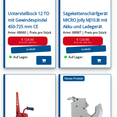
Unterstellbock 12 TO
Sägekettenschärfgerät
mit Gewindespindel
MICRO Jolly MJ10.8i mit
450-725 mm CE
Akku und Ladegerät
Artnr: 68660 | Preis pro Stück
Artnr: 68987 | Preis pro Stück
€ 124.90
€ 124.90
(Preis inkl. 20% USt.)
(Preis inkl. 20% USt.)
€ 149.00
€ 148.90
Auf Lager.
Auf Lager.
Neues Produkt