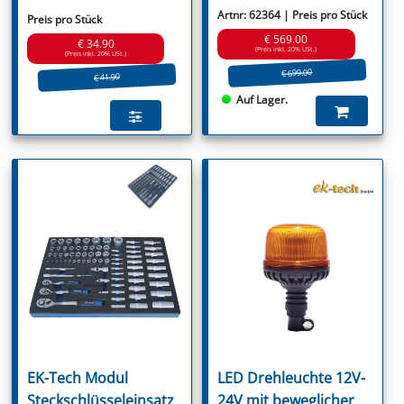
Artnr: 62364 | Preis pro Stück
Preis pro Stück
€ 569.00
€ 34.90
(Preis inkl. 20% USt.)
(Preis inkl. 20% USt.)
€ 699.00
€ 41.90
Auf Lager.
EK-Tech Modul
LED Drehleuchte 12V-
Steckschlüsseleinsatz
24V mit beweglicher