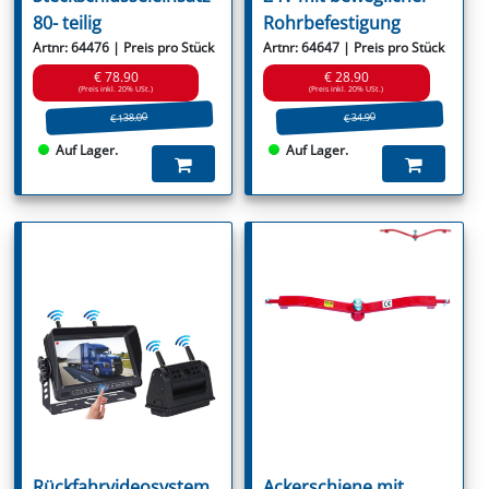
80- teilig
Rohrbefestigung
Artnr: 64476 | Preis pro Stück
Artnr: 64647 | Preis pro Stück
€ 78.90
€ 28.90
(Preis inkl. 20% USt.)
(Preis inkl. 20% USt.)
€ 138.00
€ 34.90
Auf Lager.
Auf Lager.
Rückfahrvideosystem
Ackerschiene mit