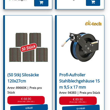
(50 Stk) Silosäcke
Profi-Aufroller
120x27cm
Stahlblechgehäuse 15
m 9,5 x 17 mm
Artnr: 89660K | Preis pro
Stück
Artnr: 94383 | Preis pro Stück
€ 68.90
€ 89.90
(Preis inkl. 20% USt.)
(Preis inkl. 20% USt.)
€ 95.00
€ 118.90