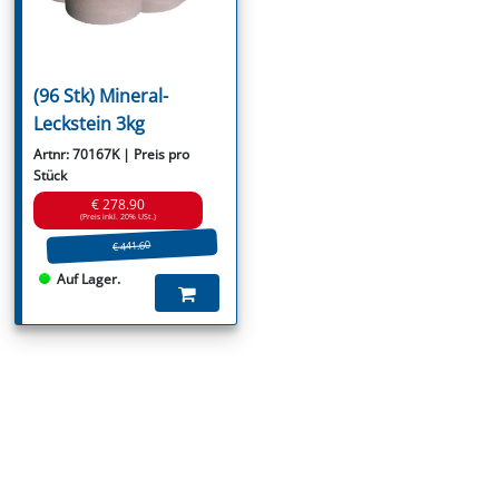
(96 Stk) Mineral-
Leckstein 3kg
Artnr: 70167K | Preis pro
Stück
€ 278.90
(Preis inkl. 20% USt.)
€ 441.60
Auf Lager.