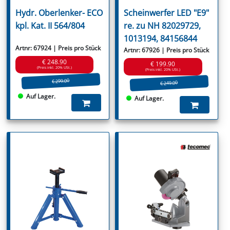
Hydr. Oberlenker- ECO
Scheinwerfer LED "E9"
kpl. Kat. II 564/804
re. zu NH 82029729,
1013194, 84156844
Artnr: 67924 | Preis pro Stück
Artnr: 67926 | Preis pro Stück
€ 248.90
€ 199.90
(Preis inkl. 20% USt.)
(Preis inkl. 20% USt.)
€ 299.00
€ 249.00
Auf Lager.
Auf Lager.