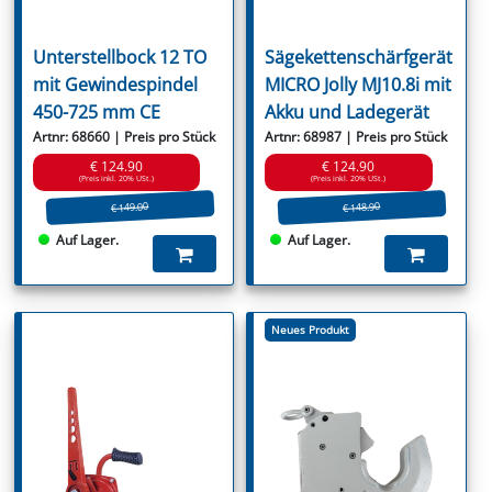
Unterstellbock 12 TO
Sägekettenschärfgerät
mit Gewindespindel
MICRO Jolly MJ10.8i mit
450-725 mm CE
Akku und Ladegerät
Artnr: 68660 | Preis pro Stück
Artnr: 68987 | Preis pro Stück
€ 124.90
€ 124.90
(Preis inkl. 20% USt.)
(Preis inkl. 20% USt.)
€ 149.00
€ 148.90
Auf Lager.
Auf Lager.
Neues Produkt