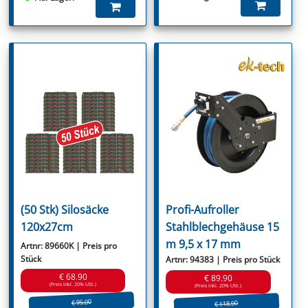
(50 Stk) Silosäcke
Profi-Aufroller
120x27cm
Stahlblechgehäuse 15
m 9,5 x 17 mm
Artnr: 89660K | Preis pro
Stück
Artnr: 94383 | Preis pro Stück
€ 68.90
€ 89.90
(Preis inkl. 20% USt.)
(Preis inkl. 20% USt.)
€ 95.00
€ 118.90