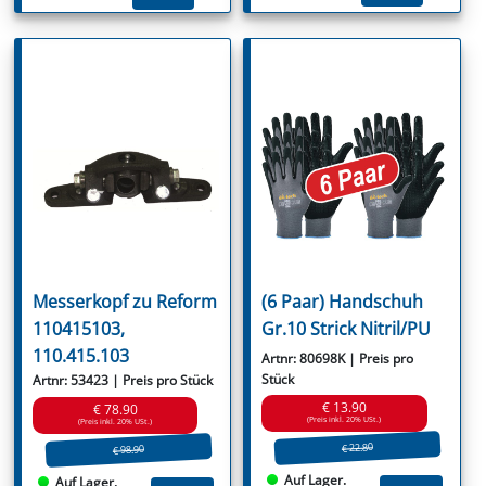
Messerkopf zu Reform
(6 Paar) Handschuh
110415103,
Gr.10 Strick Nitril/PU
110.415.103
Artnr: 80698K | Preis pro
Stück
Artnr: 53423 | Preis pro Stück
€ 13.90
€ 78.90
(Preis inkl. 20% USt.)
(Preis inkl. 20% USt.)
€ 22.80
€ 98.90
Auf Lager.
Auf Lager.