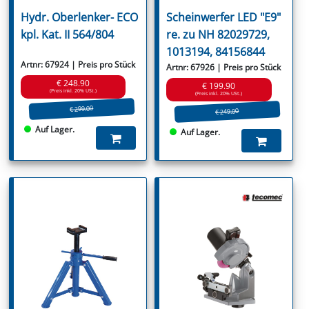
Hydr. Oberlenker- ECO
Scheinwerfer LED "E9"
kpl. Kat. II 564/804
re. zu NH 82029729,
1013194, 84156844
Artnr: 67924 | Preis pro Stück
Artnr: 67926 | Preis pro Stück
€ 248.90
€ 199.90
(Preis inkl. 20% USt.)
(Preis inkl. 20% USt.)
€ 299.00
€ 249.00
Auf Lager.
Auf Lager.