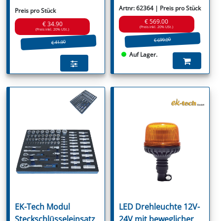
Artnr: 62364 | Preis pro Stück
Preis pro Stück
€ 569.00
€ 34.90
(Preis inkl. 20% USt.)
(Preis inkl. 20% USt.)
€ 699.00
€ 41.90
Auf Lager.
EK-Tech Modul
LED Drehleuchte 12V-
Steckschlüsseleinsatz
24V mit beweglicher