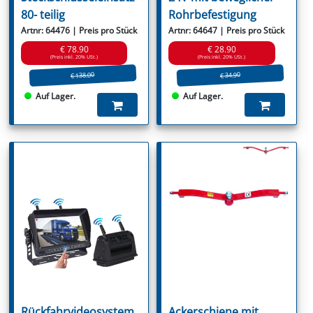
80- teilig
Rohrbefestigung
Artnr: 64476 | Preis pro Stück
Artnr: 64647 | Preis pro Stück
€ 78.90
€ 28.90
(Preis inkl. 20% USt.)
(Preis inkl. 20% USt.)
€ 138.00
€ 34.90
Auf Lager.
Auf Lager.
Rückfahrvideosystem
Ackerschiene mit