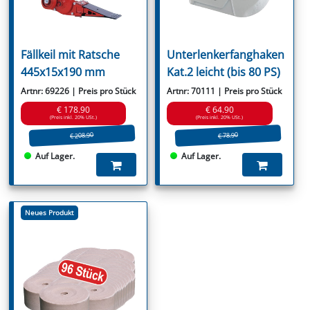
Fällkeil mit Ratsche
Unterlenkerfanghaken
445x15x190 mm
Kat.2 leicht (bis 80 PS)
Artnr: 69226 | Preis pro Stück
Artnr: 70111 | Preis pro Stück
€ 178.90
€ 64.90
(Preis inkl. 20% USt.)
(Preis inkl. 20% USt.)
€ 208.90
€ 78.90
Auf Lager.
Auf Lager.
Neues Produkt