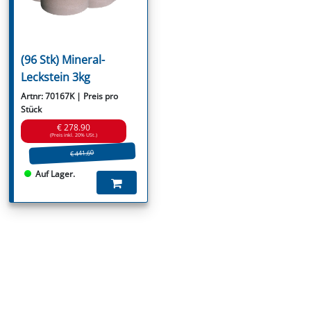
(96 Stk) Mineral-
Leckstein 3kg
Artnr: 70167K | Preis pro
Stück
€ 278.90
(Preis inkl. 20% USt.)
€ 441.60
Auf Lager.