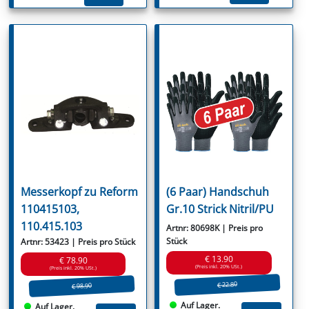
Messerkopf zu Reform
(6 Paar) Handschuh
110415103,
Gr.10 Strick Nitril/PU
110.415.103
Artnr: 80698K | Preis pro
Stück
Artnr: 53423 | Preis pro Stück
€ 13.90
€ 78.90
(Preis inkl. 20% USt.)
(Preis inkl. 20% USt.)
€ 22.80
€ 98.90
Auf Lager.
Auf Lager.