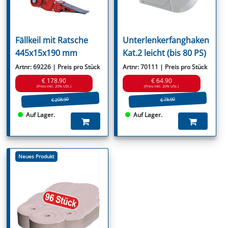
Fällkeil mit Ratsche
Unterlenkerfanghaken
445x15x190 mm
Kat.2 leicht (bis 80 PS)
Artnr: 69226 | Preis pro Stück
Artnr: 70111 | Preis pro Stück
€ 178.90
€ 64.90
(Preis inkl. 20% USt.)
(Preis inkl. 20% USt.)
€ 208.90
€ 78.90
Auf Lager.
Auf Lager.
Neues Produkt