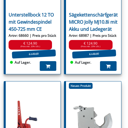
Unterstellbock 12 TO
Sägekettenschärfgerät
mit Gewindespindel
MICRO Jolly MJ10.8i mit
450-725 mm CE
Akku und Ladegerät
Artnr: 68660 | Preis pro Stück
Artnr: 68987 | Preis pro Stück
€ 124.90
€ 124.90
(Preis inkl. 20% USt.)
(Preis inkl. 20% USt.)
€ 149.00
€ 148.90
Auf Lager.
Auf Lager.
Neues Produkt