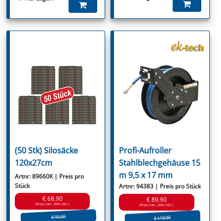
(50 Stk) Silosäcke
Profi-Aufroller
120x27cm
Stahlblechgehäuse 15
m 9,5 x 17 mm
Artnr: 89660K | Preis pro
Stück
Artnr: 94383 | Preis pro Stück
€ 68.90
€ 89.90
(Preis inkl. 20% USt.)
(Preis inkl. 20% USt.)
€ 95.00
€ 118.90