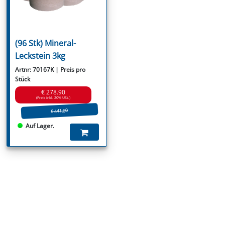
(96 Stk) Mineral-
Leckstein 3kg
Artnr: 70167K | Preis pro
Stück
€ 278.90
(Preis inkl. 20% USt.)
€ 441.60
Auf Lager.