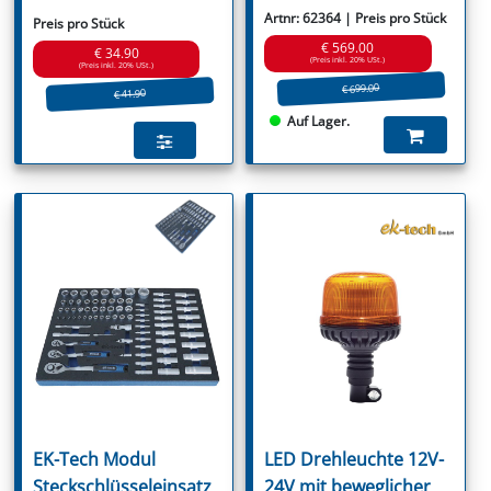
Artnr: 62364 | Preis pro Stück
Preis pro Stück
€ 569.00
€ 34.90
(Preis inkl. 20% USt.)
(Preis inkl. 20% USt.)
€ 699.00
€ 41.90
Auf Lager.
EK-Tech Modul
LED Drehleuchte 12V-
Steckschlüsseleinsatz
24V mit beweglicher