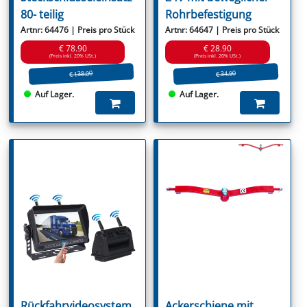
80- teilig
Rohrbefestigung
Artnr: 64476 | Preis pro Stück
Artnr: 64647 | Preis pro Stück
€ 78.90
€ 28.90
(Preis inkl. 20% USt.)
(Preis inkl. 20% USt.)
€ 138.00
€ 34.90
Auf Lager.
Auf Lager.
Rückfahrvideosystem
Ackerschiene mit