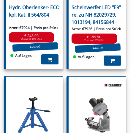
Hydr. Oberlenker- ECO
Scheinwerfer LED "E9"
kpl. Kat. II 564/804
re. zu NH 82029729,
1013194, 84156844
Artnr: 67924 | Preis pro Stück
Artnr: 67926 | Preis pro Stück
€ 248.90
€ 199.90
(Preis inkl. 20% USt.)
(Preis inkl. 20% USt.)
€ 299.00
€ 249.00
Auf Lager.
Auf Lager.