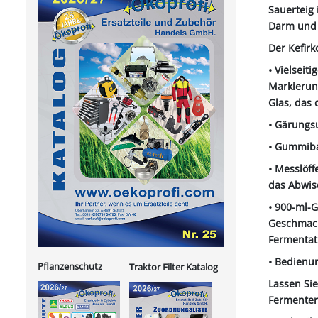
Sauerteig 
Darm und 
Der Kefirk
• Vielseit
Markierun
Glas, das 
• Gärungs
• Gummiba
• Messlöff
das Abwis
• 900-ml-G
Geschmack
Fermentat
• Bedienu
Pflanzenschutz
Traktor Filter Katalog
Lassen Si
Fermenter