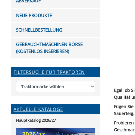
ABVERKAUF
FUTTERTRÖGE & EIMER
BOHRER & FRÄSER
FILTER
GUMMI-MET
KUGEL
SCHAUFE
BEWÄSSERUNG
BELEUCHTUNG
FEDER
KANIN
FIL
NEUE PRODUKTE
HYDRAULIK-HANDPUMPEN
GABEL, RECHEN &
MESSKUP
HANDRE
KEILR
SCHAUFELN
DIVERSE WERKZEUGE
KÄLB
SCHNELLBESTELLUNG
HEI
DIVERSES ZUBEHÖR
GEBRAUCHTMASCHINEN BÖRSE
HOCHDRUCK
(KOSTENLOS INSERIEREN)
HEIZGER
FILTERSUCHE FÜR TRAKTOREN
Egal, ob S
Qualität u
Fügen Sie
AKTUELLE KATALOGE
Sauerteig,
Hauptkatalog 2026/27
Probieren 
Geschmacks