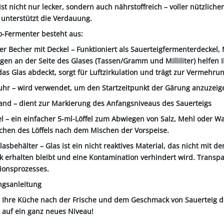
ist nicht nur lecker, sondern auch nährstoffreich – voller nützlich
unterstützt die Verdauung.
o-Fermenter besteht aus:
iger Becher mit Deckel – Funktioniert als Sauerteigfermenterdeck
gen an der Seite des Glases (Tassen/Gramm und Milliliter) helfe
das Glas abdeckt, sorgt für Luftzirkulation und trägt zur Vermehru
uhr – wird verwendet, um den Startzeitpunkt der Gärung anzuzeig
nd – dient zur Markierung des Anfangsniveaus des Sauerteigs
el – ein einfacher 5-ml-Löffel zum Abwiegen von Salz, Mehl oder W
chen des Löffels nach dem Mischen der Vorspeise.
lasbehälter – Glas ist ein nicht reaktives Material, das nicht mit
 erhalten bleibt und eine Kontamination verhindert wird. Transpa
ionsprozesses.
ngsanleitung
e Ihre Küche nach der Frische und dem Geschmack von Sauerteig du
 auf ein ganz neues Niveau!