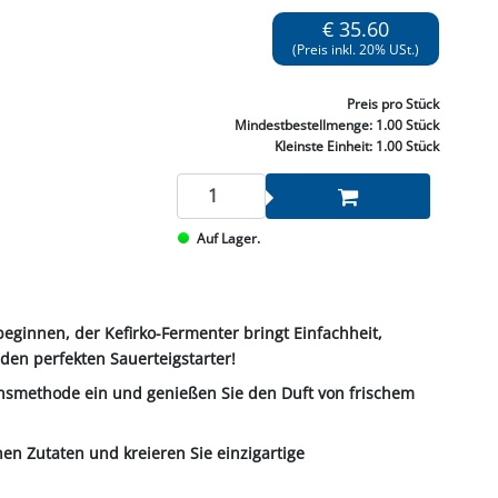
NNEN & SCHLEIFEN
PRAY'S & CHEMIE
KÜHLUNG
NGSBEKÄMPFUNG
GELVENTILE
€ 35.60
RODUKTE
HRAUBE MUTTER
ÖLE, FETTE & ADBLUE
WEISSELSPRITZEN
UMLENKROLLEN
(Preis inkl. 20% USt.)
STALL / HOF
ZYLINDER
SCHEIBE
STAUBSAUGER &
Preis
pro Stück
RMASCHINEN
Mindestbestellmenge:
1.00 Stück
Kleinste Einheit:
1.00 Stück
TANK, ÖL &
MIERTECHNIK
Auf Lager.
 beginnen, der Kefirko-Fermenter bringt Einfachheit,
den perfekten Sauerteigstarter!
ionsmethode ein und genießen Sie den Duft von frischem
en Zutaten und kreieren Sie einzigartige