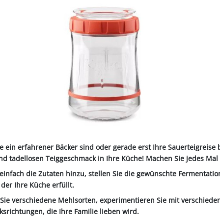
ALL-PUFFER
HÄHNE
NORMKETTEN & ZUBEHÖR
PFERD & REITER
KABINENTEILE
LAGER
TRE
S
LN
STICHSÄGEBLÄTTER
SCHLÄUCHE
SCHÄDLI
RE
P
CHEN
TER
SC
PLUNGEN
INIGUNG
IEMEN
NOTSTROMAGGREGATE
STECKER & MUFFEN
LAGER FAG
RINDER
ER
KEH
ZEN
OBSTVERARBEITUNG &
KONSERVIERUNG
REINIGER &
SCH
PVC-STREIFENVORHANG
ÄTE
ie ein erfahrener Bäcker sind oder gerade erst Ihre Sauerteigreise
nd tadellosen Teiggeschmack in Ihre Küche! Machen Sie jedes Mal 
 einfach die Zutaten hinzu, stellen Sie die gewünschte Fermentat
 der Ihre Küche erfüllt.
Sie verschiedene Mehlsorten, experimentieren Sie mit verschieden
richtungen, die Ihre Familie lieben wird.