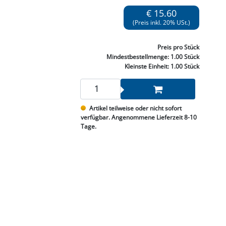
NNEN & SCHLEIFEN
PRAY'S & CHEMIE
KÜHLUNG
NGSBEKÄMPFUNG
GELVENTILE
€ 15.60
RODUKTE
HRAUBE MUTTER
ÖLE, FETTE & ADBLUE
WEISSELSPRITZEN
UMLENKROLLEN
(Preis inkl. 20% USt.)
STALL / HOF
ZYLINDER
SCHEIBE
STAUBSAUGER &
Preis
pro Stück
RMASCHINEN
Mindestbestellmenge:
1.00 Stück
Kleinste Einheit:
1.00 Stück
TANK, ÖL &
MIERTECHNIK
Artikel teilweise oder nicht sofort
verfügbar. Angenommene Lieferzeit 8-10
Tage.