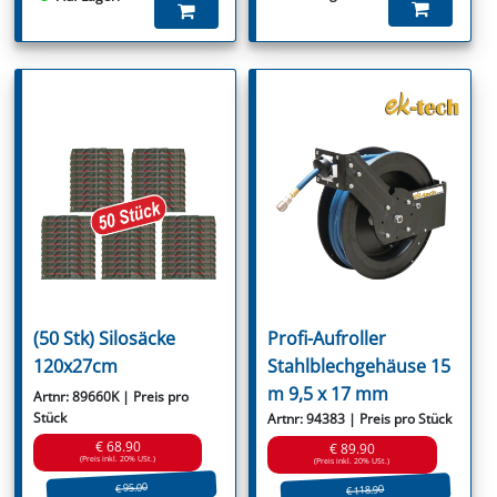
(50 Stk) Silosäcke
Profi-Aufroller
120x27cm
Stahlblechgehäuse 15
m 9,5 x 17 mm
Artnr: 89660K | Preis pro
Stück
Artnr: 94383 | Preis pro Stück
€ 68.90
€ 89.90
(Preis inkl. 20% USt.)
(Preis inkl. 20% USt.)
€ 95.00
€ 118.90