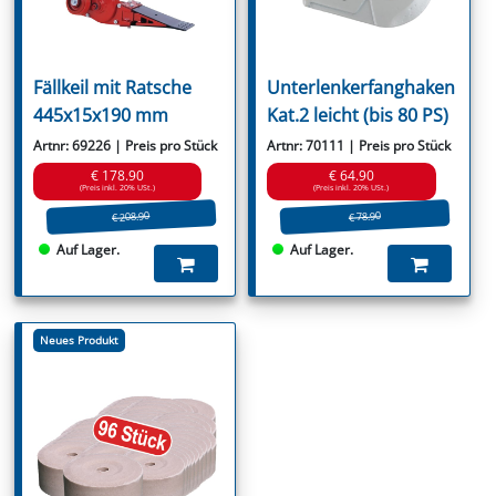
Fällkeil mit Ratsche
Unterlenkerfanghaken
445x15x190 mm
Kat.2 leicht (bis 80 PS)
Artnr: 69226 | Preis pro Stück
Artnr: 70111 | Preis pro Stück
€ 178.90
€ 64.90
(Preis inkl. 20% USt.)
(Preis inkl. 20% USt.)
€ 208.90
€ 78.90
Auf Lager.
Auf Lager.
Neues Produkt