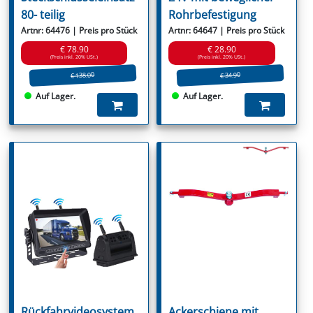
80- teilig
Rohrbefestigung
Artnr: 64476 | Preis pro Stück
Artnr: 64647 | Preis pro Stück
€ 78.90
€ 28.90
(Preis inkl. 20% USt.)
(Preis inkl. 20% USt.)
€ 138.00
€ 34.90
Auf Lager.
Auf Lager.
Rückfahrvideosystem
Ackerschiene mit