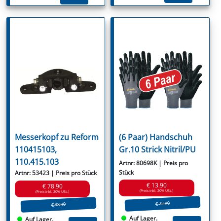
Messerkopf zu Reform
(6 Paar) Handschuh
110415103,
Gr.10 Strick Nitril/PU
110.415.103
Artnr: 80698K | Preis pro
Stück
Artnr: 53423 | Preis pro Stück
€ 13.90
€ 78.90
(Preis inkl. 20% USt.)
(Preis inkl. 20% USt.)
€ 22.80
€ 98.90
Auf Lager.
Auf Lager.