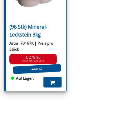
(96 Stk) Mineral-
Leckstein 3kg
Artnr: 70167K | Preis pro
Stück
€ 278.90
(Preis inkl. 20% USt.)
€ 441.60
Auf Lager.