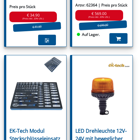
Artnr: 62364 | Preis pro Stück
Preis pro Stück
€ 569.00
€ 34.90
(Preis inkl. 20% USt.)
(Preis inkl. 20% USt.)
€ 699.00
€ 41.90
Auf Lager.
EK-Tech Modul
LED Drehleuchte 12V-
Steckschlüsseleinsatz
24V mit beweglicher