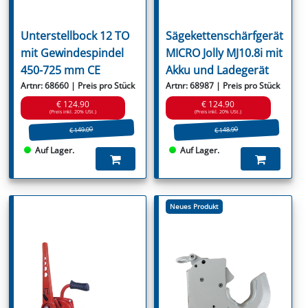
Unterstellbock 12 TO
Sägekettenschärfgerät
mit Gewindespindel
MICRO Jolly MJ10.8i mit
450-725 mm CE
Akku und Ladegerät
Artnr: 68660 | Preis pro Stück
Artnr: 68987 | Preis pro Stück
€ 124.90
€ 124.90
(Preis inkl. 20% USt.)
(Preis inkl. 20% USt.)
€ 149.00
€ 148.90
Auf Lager.
Auf Lager.
Neues Produkt