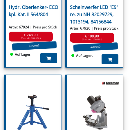
Hydr. Oberlenker- ECO
Scheinwerfer LED "E9"
kpl. Kat. II 564/804
re. zu NH 82029729,
1013194, 84156844
Artnr: 67924 | Preis pro Stück
Artnr: 67926 | Preis pro Stück
€ 248.90
€ 199.90
(Preis inkl. 20% USt.)
(Preis inkl. 20% USt.)
€ 299.00
€ 249.00
Auf Lager.
Auf Lager.