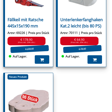
Fällkeil mit Ratsche
Unterlenkerfanghaken
445x15x190 mm
Kat.2 leicht (bis 80 PS)
Artnr: 69226 | Preis pro Stück
Artnr: 70111 | Preis pro Stück
€ 178.90
€ 64.90
(Preis inkl. 20% USt.)
(Preis inkl. 20% USt.)
€ 208.90
€ 78.90
Auf Lager.
Auf Lager.
Neues Produkt