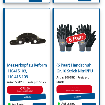
Messerkopf zu Reform
(6 Paar) Handschuh
110415103,
Gr.10 Strick Nitril/PU
110.415.103
Artnr: 80698K | Preis pro
Stück
Artnr: 53423 | Preis pro Stück
€ 13.90
€ 78.90
(Preis inkl. 20% USt.)
(Preis inkl. 20% USt.)
€ 22.80
€ 98.90
Auf Lager.
Auf Lager.