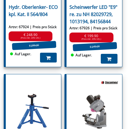
Hydr. Oberlenker- ECO
Scheinwerfer LED "E9"
kpl. Kat. II 564/804
re. zu NH 82029729,
1013194, 84156844
Artnr: 67924 | Preis pro Stück
Artnr: 67926 | Preis pro Stück
€ 248.90
€ 199.90
(Preis inkl. 20% USt.)
(Preis inkl. 20% USt.)
€ 299.00
€ 249.00
Auf Lager.
Auf Lager.