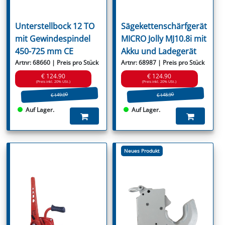
Unterstellbock 12 TO
Sägekettenschärfgerät
mit Gewindespindel
MICRO Jolly MJ10.8i mit
450-725 mm CE
Akku und Ladegerät
Artnr: 68660 | Preis pro Stück
Artnr: 68987 | Preis pro Stück
€ 124.90
€ 124.90
(Preis inkl. 20% USt.)
(Preis inkl. 20% USt.)
€ 149.00
€ 148.90
Auf Lager.
Auf Lager.
Neues Produkt