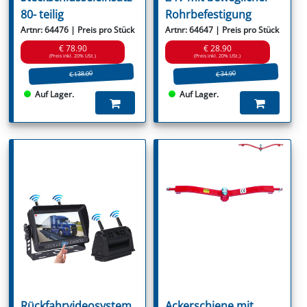
80- teilig
Rohrbefestigung
Artnr: 64476 | Preis pro Stück
Artnr: 64647 | Preis pro Stück
€ 78.90
€ 28.90
(Preis inkl. 20% USt.)
(Preis inkl. 20% USt.)
€ 138.00
€ 34.90
Auf Lager.
Auf Lager.
Rückfahrvideosystem
Ackerschiene mit