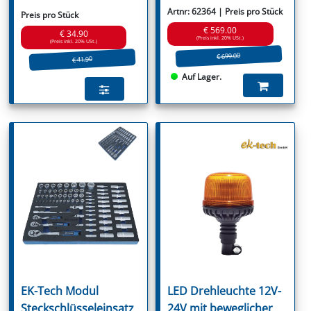
Artnr: 62364 | Preis pro Stück
Preis pro Stück
€ 569.00
€ 34.90
(Preis inkl. 20% USt.)
(Preis inkl. 20% USt.)
€ 699.00
€ 41.90
Auf Lager.
EK-Tech Modul
LED Drehleuchte 12V-
Steckschlüsseleinsatz
24V mit beweglicher