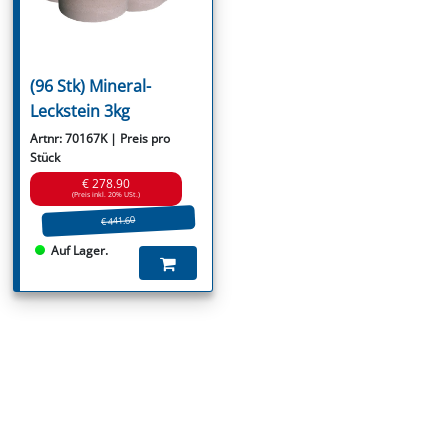
(96 Stk) Mineral-
Leckstein 3kg
Artnr: 70167K | Preis pro
Stück
€ 278.90
(Preis inkl. 20% USt.)
€ 441.60
Auf Lager.