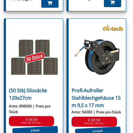
(50 Stk) Silosäcke
Profi-Aufroller
120x27cm
Stahlblechgehäuse 15
m 9,5 x 17 mm
Artnr: 89660K | Preis pro
Stück
Artnr: 94383 | Preis pro Stück
€ 68.90
€ 89.90
(Preis inkl. 20% USt.)
(Preis inkl. 20% USt.)
€ 95.00
€ 118.90