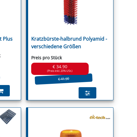
 Plus
Kratzbürste-halbrund Polyamid -
guson
verschiedene Größen
k
Preis pro Stück
€ 34.90
(Preis inkl. 20% USt.)
€ 41.90