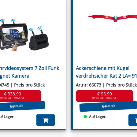
Wic
Saxonia
Willibald
Schmidt
Wiwexa
Schulte
Seko
Seppi
Seringstadt
Sicma
Sovema
Spearhead
Spragelse-Mica
Staiger
Stella
hrvideosystem 7 Zoll Funk
Ackerschiene mit Kugel
Stiga
Strom
gnet Kamera
verdrehsicher Kat 2 LA= 
Suire
Szolnoki
64745 | Preis pro Stück
Artnr: 66073 | Preis pro Stück
Taarup
€ 338.90
€ 96.90
Terranova
(Preis inkl. 20% USt.)
(Preis inkl. 20% USt.)
Tierre
€ 399.00
€ 108.90
Tim
Tornedo
uf Lager.
Auf Lager.
Tortella
Turner
Twose
Tünnißen & Stocks