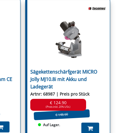
Sägekettenschärfgerät MICRO
mm CE
Jolly MJ10.8i mit Akku und
Ladegerät
Artnr: 68987 | Preis pro Stück
€ 124.90
(Preis inkl. 20% USt.)
€ 148.90
Auf Lager.