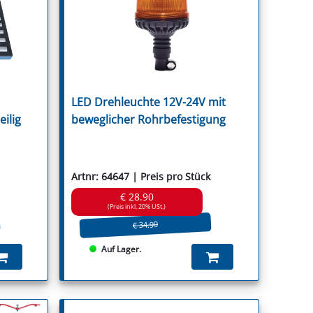
r
LED Drehleuchte 12V-24V mit
ica
eilig
beweglicher Rohrbefestigung
Artnr: 64647 | Preis pro Stück
€ 28.90
(Preis inkl. 20% USt.)
€ 34.90
Auf Lager.
Stocks
t