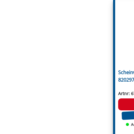
Votex
Willibald
Zanon
Zappator
Öhler
Schein
820297
Artnr: 
A