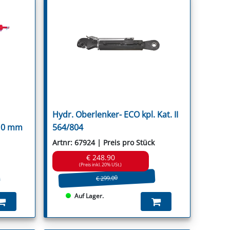
Hydr. Oberlenker- ECO kpl. Kat. II
910 mm
564/804
Artnr: 67924 | Preis pro Stück
€ 248.90
(Preis inkl. 20% USt.)
€ 299.00
Auf Lager.