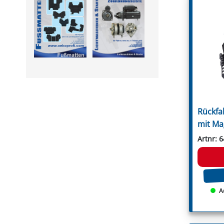
Leitungsfilter
Rousseau
Manometer
S.M.A.
Montagesätze
Sauerburger
PVC Druckschläuche
Schanzlin
Pumpen
Schmidt
Pumpenflanschzapfen
Schots
Regelventile
Seppi
Saugfilter
Seppi Breviglieri
Schaummarkiergerät
Seringstadt
Schlauchanschlüsse
Serrat
Spritzpistole
Sicma
Steuerarmaturen
Spearhead
Rückfa
Unterblattspritzrohr
Spragelse-Mica
Zubehör
Taarup
mit Ma
Terral
Terranova
Artnr: 
GRABEN- & REIHENFRÄSEN
Tierre
Fräshaken für Reihenfräsen
Tortella
Messer für Grabenfräse
Turner
Rundschaftmeißel für
Twose
Grabenfräse
Tünnißen & Stocks
A
Ugel
Vigolo
Vigolo Berti
Vogel & Noot