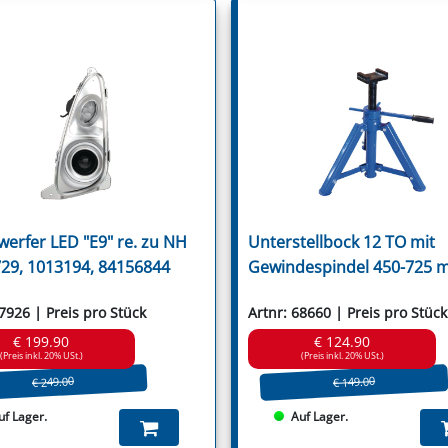
Ugel
Ugelose Howard
Van Lengerich
Vari
Vigolo
Vogel & Noot
Votex
Wic
Willibald
Wiwexa
Zampini
Zanon
Zappator
werfer LED "E9" re. zu NH
Unterstellbock 12 TO mit
29, 1013194, 84156844
Gewindespindel 450-725 
67926 | Preis pro Stück
Artnr: 68660 | Preis pro Stück
€ 199.90
€ 124.90
(Preis inkl. 20% USt.)
(Preis inkl. 20% USt.)
€ 249.00
€ 149.00
uf Lager.
Auf Lager.