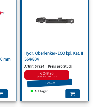
Hydr. Oberlenker- ECO kpl. Kat. II
910 mm
564/804
Artnr: 67924 | Preis pro Stück
€ 248.90
(Preis inkl. 20% USt.)
€ 299.00
Auf Lager.