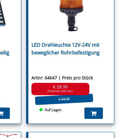
r
LED Drehleuchte 12V-24V mit
ica
eilig
beweglicher Rohrbefestigung
Artnr: 64647 | Preis pro Stück
€ 28.90
(Preis inkl. 20% USt.)
€ 34.90
Auf Lager.
Stocks
t