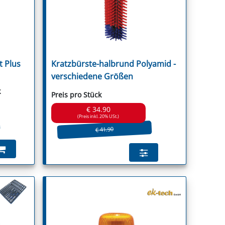
 Plus
Kratzbürste-halbrund Polyamid -
guson
verschiedene Größen
k
Preis pro Stück
€ 34.90
(Preis inkl. 20% USt.)
€ 41.90