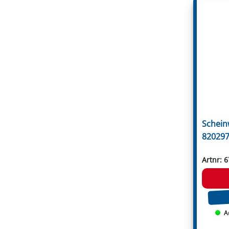
Votex
Willibald
Zanon
Zappator
Öhler
Schein
820297
Artnr: 
A