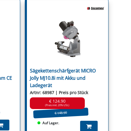
Sägekettenschärfgerät MICRO
mm CE
Jolly MJ10.8i mit Akku und
Ladegerät
Artnr: 68987 | Preis pro Stück
€ 124.90
(Preis inkl. 20% USt.)
€ 148.90
Auf Lager.