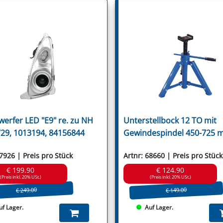
Ugel
Ugelose Howard
Van Lengerich
Vari
Vigolo
Vogel & Noot
Votex
Wic
Willibald
Wiwexa
Zampini
Zanon
Zappator
werfer LED "E9" re. zu NH
Unterstellbock 12 TO mit
29, 1013194, 84156844
Gewindespindel 450-725 
67926 | Preis pro Stück
Artnr: 68660 | Preis pro Stück
€ 199.90
€ 124.90
(Preis inkl. 20% USt.)
(Preis inkl. 20% USt.)
€ 249.00
€ 149.00
uf Lager.
Auf Lager.