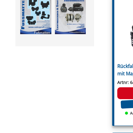
Leitungsfilter
Rousseau
Manometer
S.M.A.
Montagesätze
Sauerburger
PVC Druckschläuche
Schanzlin
Pumpen
Schmidt
Pumpenflanschzapfen
Schots
Regelventile
Seppi
Saugfilter
Seppi Breviglieri
Schaummarkiergerät
Seringstadt
Schlauchanschlüsse
Serrat
Spritzpistole
Sicma
Steuerarmaturen
Spearhead
Rückfa
Unterblattspritzrohr
Spragelse-Mica
Zubehör
Taarup
mit Ma
Terral
Terranova
Artnr: 
GRABEN- & REIHENFRÄSEN
Tierre
Fräshaken für Reihenfräsen
Tortella
Messer für Grabenfräse
Turner
Rundschaftmeißel für
Twose
Grabenfräse
Tünnißen & Stocks
A
Ugel
Vigolo
Vigolo Berti
Vogel & Noot