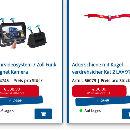
Wic
Saxonia
Willibald
Schmidt
Wiwexa
Schulte
Seko
Seppi
Seringstadt
Sicma
Sovema
Spearhead
Spragelse-Mica
Staiger
Stella
hrvideosystem 7 Zoll Funk
Ackerschiene mit Kugel
Stiga
Strom
gnet Kamera
verdrehsicher Kat 2 LA= 
Suire
Szolnoki
64745 | Preis pro Stück
Artnr: 66073 | Preis pro Stück
Taarup
€ 338.90
€ 96.90
Terranova
(Preis inkl. 20% USt.)
(Preis inkl. 20% USt.)
Tierre
€ 399.00
€ 108.90
Tim
Tornedo
uf Lager.
Auf Lager.
Tortella
Turner
Twose
Tünnißen & Stocks