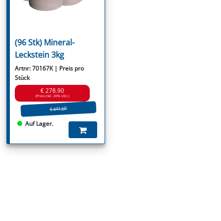
(96 Stk) Mineral-
Leckstein 3kg
Artnr: 70167K | Preis pro
Stück
€ 278.90
(Preis inkl. 20% USt.)
€ 441.60
Auf Lager.