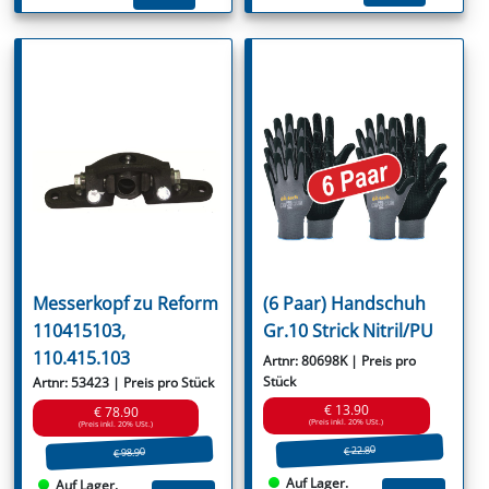
Messerkopf zu Reform
(6 Paar) Handschuh
110415103,
Gr.10 Strick Nitril/PU
110.415.103
Artnr: 80698K | Preis pro
Stück
Artnr: 53423 | Preis pro Stück
€ 13.90
€ 78.90
(Preis inkl. 20% USt.)
(Preis inkl. 20% USt.)
€ 22.80
€ 98.90
Auf Lager.
Auf Lager.