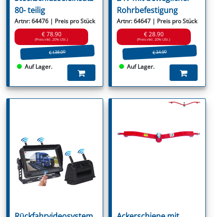
80- teilig
Rohrbefestigung
Artnr: 64476 | Preis pro Stück
Artnr: 64647 | Preis pro Stück
€ 78.90
€ 28.90
(Preis inkl. 20% USt.)
(Preis inkl. 20% USt.)
€ 138.00
€ 34.90
Auf Lager.
Auf Lager.
Rückfahrvideosystem
Ackerschiene mit