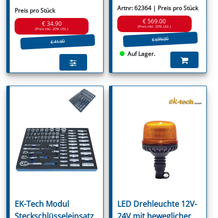
Artnr: 62364 | Preis pro Stück
Preis pro Stück
€ 569.00
€ 34.90
(Preis inkl. 20% USt.)
(Preis inkl. 20% USt.)
€ 699.00
€ 41.90
Auf Lager.
EK-Tech Modul
LED Drehleuchte 12V-
Steckschlüsseleinsatz
24V mit beweglicher