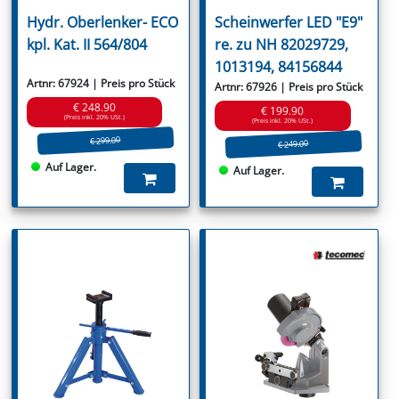
Hydr. Oberlenker- ECO
Scheinwerfer LED "E9"
kpl. Kat. II 564/804
re. zu NH 82029729,
1013194, 84156844
Artnr: 67924 | Preis pro Stück
Artnr: 67926 | Preis pro Stück
€ 248.90
€ 199.90
(Preis inkl. 20% USt.)
(Preis inkl. 20% USt.)
€ 299.00
€ 249.00
Auf Lager.
Auf Lager.