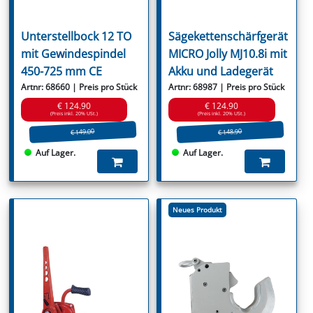
Unterstellbock 12 TO
Sägekettenschärfgerät
mit Gewindespindel
MICRO Jolly MJ10.8i mit
450-725 mm CE
Akku und Ladegerät
Artnr: 68660 | Preis pro Stück
Artnr: 68987 | Preis pro Stück
€ 124.90
€ 124.90
(Preis inkl. 20% USt.)
(Preis inkl. 20% USt.)
€ 149.00
€ 148.90
Auf Lager.
Auf Lager.
Neues Produkt