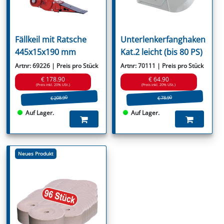
Fällkeil mit Ratsche
Unterlenkerfanghaken
445x15x190 mm
Kat.2 leicht (bis 80 PS)
Artnr: 69226 | Preis pro Stück
Artnr: 70111 | Preis pro Stück
€ 178.90
€ 64.90
(Preis inkl. 20% USt.)
(Preis inkl. 20% USt.)
€ 208.90
€ 78.90
Auf Lager.
Auf Lager.
Neues Produkt