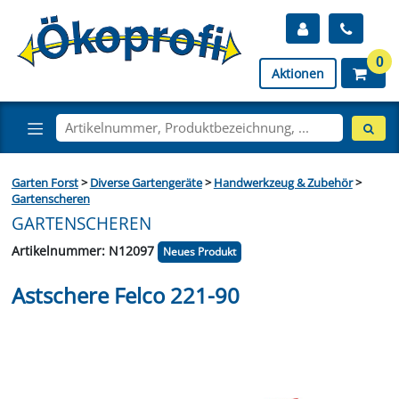
0
Aktionen
Garten Forst
>
Diverse Gartengeräte
>
Handwerkzeug & Zubehör
>
Gartenscheren
GARTENSCHEREN
Artikelnummer: N12097
Neues Produkt
Astschere Felco 221-90