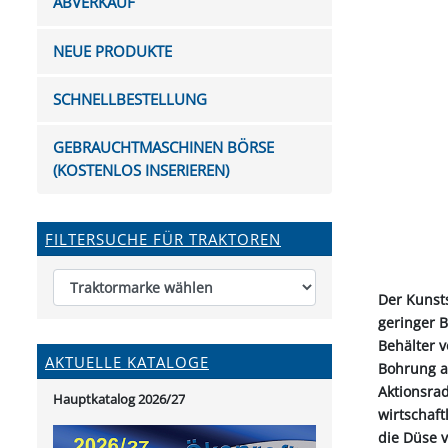
ABVERKAUF
FUTTERTRÖGE & EIMER
BOHRER & FRÄSER
FILTER
GUMMI-MET
KUGEL
SCHAUFE
BEWÄSSERUNG
BELEUCHTUNG
FEDER
KANIN
FIL
NEUE PRODUKTE
HYDRAULIK-HANDPUMPEN
GABEL, RECHEN &
MESSKUP
HANDRE
KEILR
SCHAUFELN
DIVERSE WERKZEUGE
KÄLB
SCHNELLBESTELLUNG
HEI
DIVERSES ZUBEHÖR
GEBRAUCHTMASCHINEN BÖRSE
HOCHDRUCK
(KOSTENLOS INSERIEREN)
HEIZGER
FILTERSUCHE FÜR TRAKTOREN
Der Kunsts
geringer 
Behälter 
AKTUELLE KATALOGE
Bohrung a
Aktionsra
Hauptkatalog 2026/27
wirtschaft
die Düse v