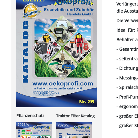
Verlänger
die Ausst
Die Verwe
Ideal für
Behälter a
- Gesamtinh
- seitentr
- Dichtung
- Messing
- Spiralsc
- Profi-Pu
- ergonomi
Pflanzenschutz
- großer Ei
Traktor Filter Katalog
- großer 