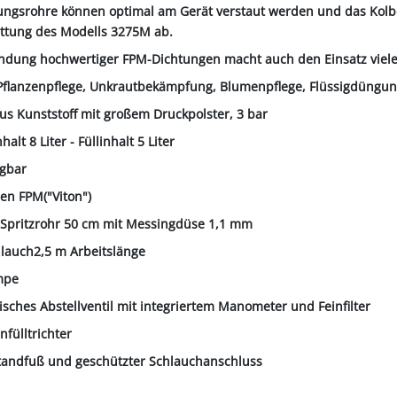
ungsrohre können optimal am Gerät verstaut werden und das Kol
attung des Modells 3275M ab.
ndung hochwertiger FPM-Dichtungen macht auch den Einsatz vieler
: Pflanzenpflege, Unkrautbekämpfung, Blumenpflege, Flüssigdüngu
us Kunststoff mit großem Druckpolster, 3 bar
alt 8 Liter - Füllinhalt 5 Liter
agbar
en FPM("Viton")
-Spritzrohr 50 cm mit Messingdüse 1,1 mm
hlauch2,5 m Arbeitslänge
mpe
sches Abstellventil mit integriertem Manometer und Feinfilter
nfülltrichter
Standfuß und geschützter Schlauchanschluss