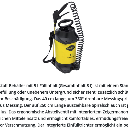
ALL-PUFFER
HÄHNE
NORMKETTEN & ZUBEHÖR
PFERD & REITER
KABINENTEILE
LAGER
TRE
S
LN
STICHSÄGEBLÄTTER
SCHLÄUCHE
SCHÄDLI
RE
P
CHEN
TER
SC
PLUNGEN
INIGUNG
IEMEN
NOTSTROMAGGREGATE
STECKER & MUFFEN
LAGER FAG
RINDER
ER
KEH
ZEN
OBSTVERARBEITUNG &
KONSERVIERUNG
REINIGER &
SCH
PVC-STREIFENVORHANG
ÄTE
toff-Behälter mit 5 l Füllinhalt (Gesamtinhalt 8 l) ist mit einem S
Befüllung oder unebenem Untergrund sicher steht; zusätzlich sch
vor Beschädigung. Das 40 cm lange, um 360° drehbare Messingspri
us Messing. Der auf 250 cm Länge ausziehbare Spiralschlauch is
dius. Das ergonomische Abstellventil mit integriertem Zeigerman
lichen Mitteleinsatz und ermöglicht komfortables, ermüdungsfreies 
or Verschmutzung. Der integrierte Einfülltrichter ermöglicht ein 