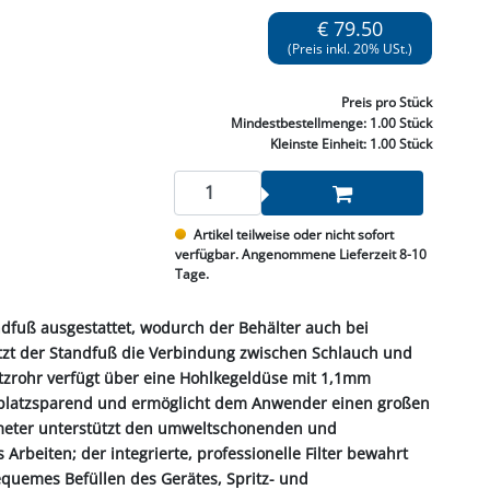
NNEN & SCHLEIFEN
PRAY'S & CHEMIE
KÜHLUNG
NGSBEKÄMPFUNG
GELVENTILE
€ 79.50
RODUKTE
HRAUBE MUTTER
ÖLE, FETTE & ADBLUE
WEISSELSPRITZEN
UMLENKROLLEN
(Preis inkl. 20% USt.)
STALL / HOF
ZYLINDER
SCHEIBE
STAUBSAUGER &
Preis
pro Stück
RMASCHINEN
Mindestbestellmenge:
1.00 Stück
Kleinste Einheit:
1.00 Stück
TANK, ÖL &
MIERTECHNIK
Artikel teilweise oder nicht sofort
verfügbar. Angenommene Lieferzeit 8-10
Tage.
tandfuß ausgestattet, wodurch der Behälter auch bei
ützt der Standfuß die Verbindung zwischen Schlauch und
tzrohr verfügt über eine Hohlkegeldüse mit 1,1mm
t platzsparend und ermöglicht dem Anwender einen großen
ometer unterstützt den umweltschonenden und
Arbeiten; der integrierte, professionelle Filter bewahrt
bequemes Befüllen des Gerätes, Spritz- und