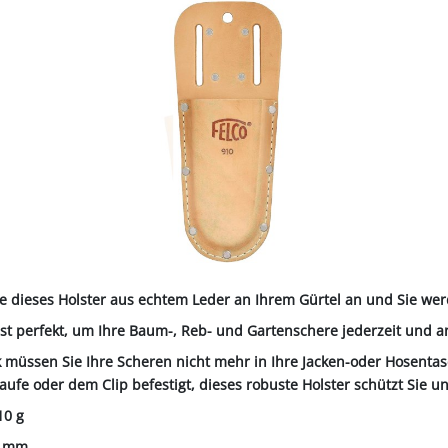
ALL-PUFFER
HÄHNE
NORMKETTEN & ZUBEHÖR
PFERD & REITER
KABINENTEILE
LAGER
TRE
S
LN
STICHSÄGEBLÄTTER
SCHLÄUCHE
SCHÄDLI
RE
P
CHEN
TER
SC
PLUNGEN
INIGUNG
IEMEN
NOTSTROMAGGREGATE
STECKER & MUFFEN
LAGER FAG
RINDER
ER
KEH
ZEN
OBSTVERARBEITUNG &
KONSERVIERUNG
REINIGER &
SCH
PVC-STREIFENVORHANG
ÄTE
ie dieses Holster aus echtem Leder an Ihrem Gürtel an und Sie we
ist perfekt, um Ihre Baum-, Reb- und Gartenschere jederzeit und 
 müssen Sie Ihre Scheren nicht mehr in Ihre Jacken-oder Hosentas
aufe oder dem Clip befestigt, dieses robuste Holster schützt Sie u
10 g
5 mm