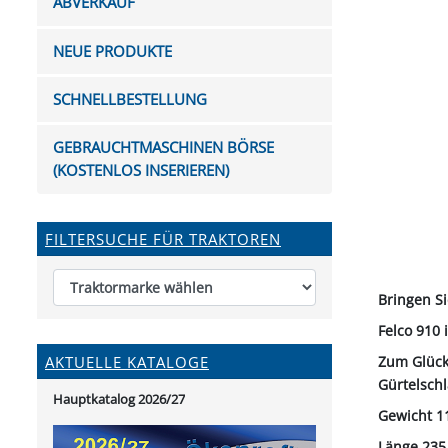
ABVERKAUF
FUTTERTRÖGE & EIMER
BOHRER & FRÄSER
FILTER
GUMMI-MET
KUGEL
SCHAUFE
BEWÄSSERUNG
BELEUCHTUNG
FEDER
KANIN
FIL
NEUE PRODUKTE
HYDRAULIK-HANDPUMPEN
GABEL, RECHEN &
MESSKUP
HANDRE
KEILR
SCHAUFELN
DIVERSE WERKZEUGE
KÄLB
SCHNELLBESTELLUNG
HEI
DIVERSES ZUBEHÖR
GEBRAUCHTMASCHINEN BÖRSE
HOCHDRUCK
(KOSTENLOS INSERIEREN)
HEIZGER
FILTERSUCHE FÜR TRAKTOREN
Bringen S
Felco 910 
Zum Glück
AKTUELLE KATALOGE
Gürtelschl
Hauptkatalog 2026/27
Gewicht 1
Länge 23