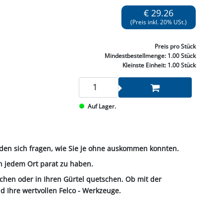
NNEN & SCHLEIFEN
PRAY'S & CHEMIE
KÜHLUNG
NGSBEKÄMPFUNG
GELVENTILE
€ 29.26
RODUKTE
HRAUBE MUTTER
ÖLE, FETTE & ADBLUE
WEISSELSPRITZEN
UMLENKROLLEN
(Preis inkl. 20% USt.)
STALL / HOF
ZYLINDER
SCHEIBE
STAUBSAUGER &
Preis
pro Stück
RMASCHINEN
Mindestbestellmenge:
1.00 Stück
Kleinste Einheit:
1.00 Stück
TANK, ÖL &
MIERTECHNIK
Auf Lager.
rden sich fragen, wie Sie je ohne auskommen konnten.
an jedem Ort parat zu haben.
chen oder in Ihren Gürtel quetschen. Ob mit der
nd Ihre wertvollen Felco - Werkzeuge.