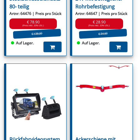
80- teilig
Rohrbefestigung
Artnr: 64476 | Preis pro Stück
Artnr: 64647 | Preis pro Stück
€ 78.90
€ 28.90
(Preis inkl. 20% USt.)
(Preis inkl. 20% USt.)
€ 138.00
€ 34.90
Auf Lager.
Auf Lager.
Rückfahrvideosystem
Ackerschiene mit