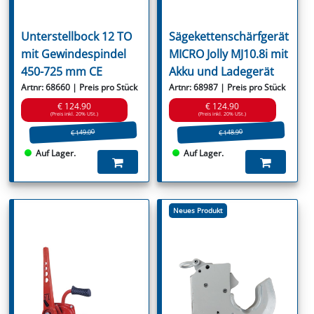
Unterstellbock 12 TO
Sägekettenschärfgerät
mit Gewindespindel
MICRO Jolly MJ10.8i mit
450-725 mm CE
Akku und Ladegerät
Artnr: 68660 | Preis pro Stück
Artnr: 68987 | Preis pro Stück
€ 124.90
€ 124.90
(Preis inkl. 20% USt.)
(Preis inkl. 20% USt.)
€ 149.00
€ 148.90
Auf Lager.
Auf Lager.
Neues Produkt