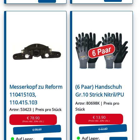
Messerkopf zu Reform
(6 Paar) Handschuh
110415103,
Gr.10 Strick Nitril/PU
110.415.103
Artnr: 80698K | Preis pro
Stück
Artnr: 53423 | Preis pro Stück
€ 13.90
€ 78.90
(Preis inkl. 20% USt.)
(Preis inkl. 20% USt.)
€ 22.80
€ 98.90
Auf Lager.
Auf Lager.