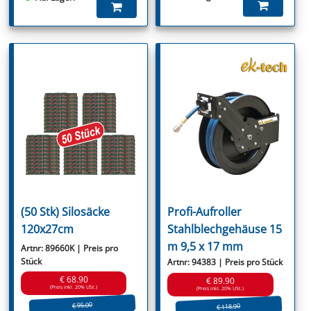
(50 Stk) Silosäcke
Profi-Aufroller
120x27cm
Stahlblechgehäuse 15
m 9,5 x 17 mm
Artnr: 89660K | Preis pro
Stück
Artnr: 94383 | Preis pro Stück
€ 68.90
€ 89.90
(Preis inkl. 20% USt.)
(Preis inkl. 20% USt.)
€ 95.00
€ 118.90