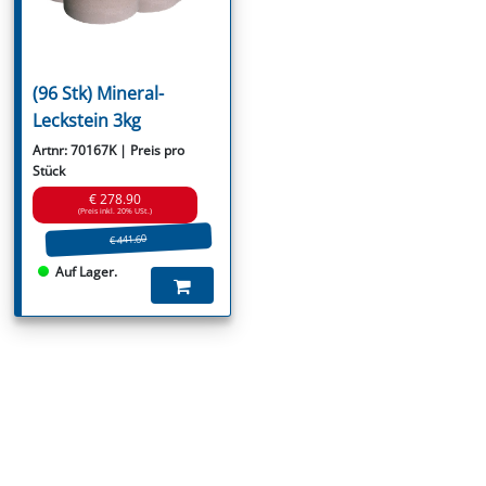
(96 Stk) Mineral-
Leckstein 3kg
Artnr: 70167K | Preis pro
Stück
€ 278.90
(Preis inkl. 20% USt.)
€ 441.60
Auf Lager.