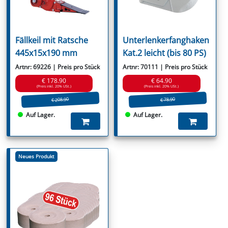
Fällkeil mit Ratsche
Unterlenkerfanghaken
445x15x190 mm
Kat.2 leicht (bis 80 PS)
Artnr: 69226 | Preis pro Stück
Artnr: 70111 | Preis pro Stück
€ 178.90
€ 64.90
(Preis inkl. 20% USt.)
(Preis inkl. 20% USt.)
€ 208.90
€ 78.90
Auf Lager.
Auf Lager.
Neues Produkt