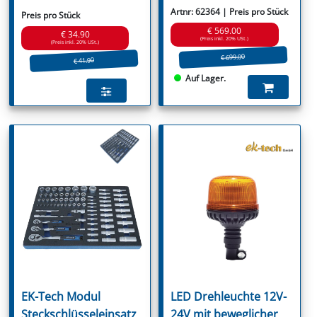
Artnr: 62364 | Preis pro Stück
Preis pro Stück
€ 569.00
€ 34.90
(Preis inkl. 20% USt.)
(Preis inkl. 20% USt.)
€ 699.00
€ 41.90
Auf Lager.
EK-Tech Modul
LED Drehleuchte 12V-
Steckschlüsseleinsatz
24V mit beweglicher