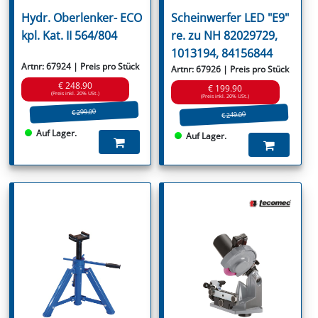
Hydr. Oberlenker- ECO
Scheinwerfer LED "E9"
kpl. Kat. II 564/804
re. zu NH 82029729,
1013194, 84156844
Artnr: 67924 | Preis pro Stück
Artnr: 67926 | Preis pro Stück
€ 248.90
€ 199.90
(Preis inkl. 20% USt.)
(Preis inkl. 20% USt.)
€ 299.00
€ 249.00
Auf Lager.
Auf Lager.