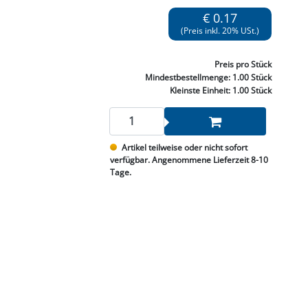
NNEN & SCHLEIFEN
PRAY'S & CHEMIE
KÜHLUNG
NGSBEKÄMPFUNG
GELVENTILE
€ 0.17
RODUKTE
HRAUBE MUTTER
ÖLE, FETTE & ADBLUE
WEISSELSPRITZEN
UMLENKROLLEN
(Preis inkl. 20% USt.)
STALL / HOF
ZYLINDER
SCHEIBE
STAUBSAUGER &
Preis
pro Stück
RMASCHINEN
Mindestbestellmenge:
1.00 Stück
Kleinste Einheit:
1.00 Stück
TANK, ÖL &
MIERTECHNIK
Artikel teilweise oder nicht sofort
verfügbar. Angenommene Lieferzeit 8-10
Tage.