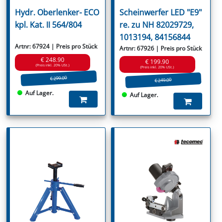
Hydr. Oberlenker- ECO
Scheinwerfer LED "E9"
kpl. Kat. II 564/804
re. zu NH 82029729,
1013194, 84156844
Artnr: 67924 | Preis pro Stück
Artnr: 67926 | Preis pro Stück
€ 248.90
€ 199.90
(Preis inkl. 20% USt.)
(Preis inkl. 20% USt.)
€ 299.00
€ 249.00
Auf Lager.
Auf Lager.