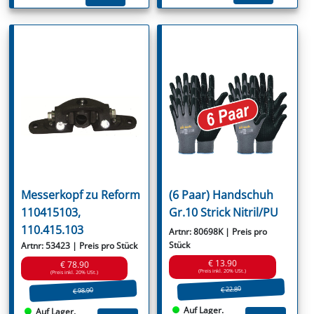
Messerkopf zu Reform
(6 Paar) Handschuh
110415103,
Gr.10 Strick Nitril/PU
110.415.103
Artnr: 80698K | Preis pro
Stück
Artnr: 53423 | Preis pro Stück
€ 13.90
€ 78.90
(Preis inkl. 20% USt.)
(Preis inkl. 20% USt.)
€ 22.80
€ 98.90
Auf Lager.
Auf Lager.