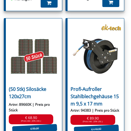
(50 Stk) Silosäcke
Profi-Aufroller
120x27cm
Stahlblechgehäuse 15
m 9,5 x 17 mm
Artnr: 89660K | Preis pro
Stück
Artnr: 94383 | Preis pro Stück
€ 68.90
€ 89.90
(Preis inkl. 20% USt.)
(Preis inkl. 20% USt.)
€ 95.00
€ 118.90