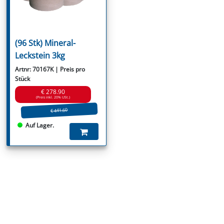
(96 Stk) Mineral-
Leckstein 3kg
Artnr: 70167K | Preis pro
Stück
€ 278.90
(Preis inkl. 20% USt.)
€ 441.60
Auf Lager.