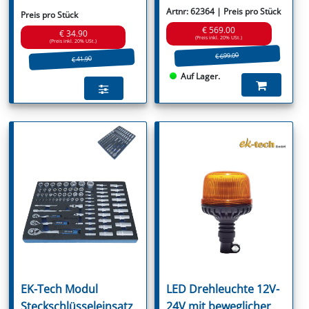
Artnr: 62364 | Preis pro Stück
Preis pro Stück
€ 569.00
€ 34.90
(Preis inkl. 20% USt.)
(Preis inkl. 20% USt.)
€ 699.00
€ 41.90
Auf Lager.
EK-Tech Modul
LED Drehleuchte 12V-
Steckschlüsseleinsatz
24V mit beweglicher