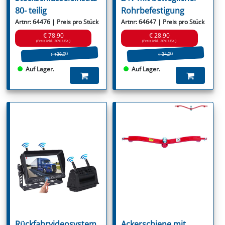
80- teilig
Rohrbefestigung
Artnr: 64476 | Preis pro Stück
Artnr: 64647 | Preis pro Stück
€ 78.90
€ 28.90
(Preis inkl. 20% USt.)
(Preis inkl. 20% USt.)
€ 138.00
€ 34.90
Auf Lager.
Auf Lager.
Rückfahrvideosystem
Ackerschiene mit