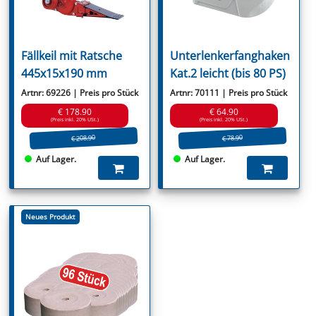
Fällkeil mit Ratsche
Unterlenkerfanghaken
445x15x190 mm
Kat.2 leicht (bis 80 PS)
Artnr: 69226 | Preis pro Stück
Artnr: 70111 | Preis pro Stück
€ 178.90
€ 64.90
(Preis inkl. 20% USt.)
(Preis inkl. 20% USt.)
€ 208.90
€ 78.90
Auf Lager.
Auf Lager.
Neues Produkt