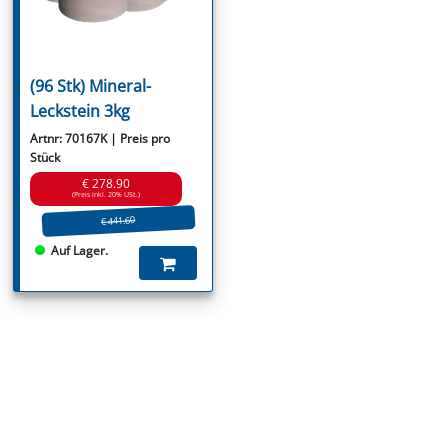
(96 Stk) Mineral-
Leckstein 3kg
Artnr: 70167K | Preis pro
Stück
€ 278.90
(Preis inkl. 20% USt.)
€ 441.60
Auf Lager.