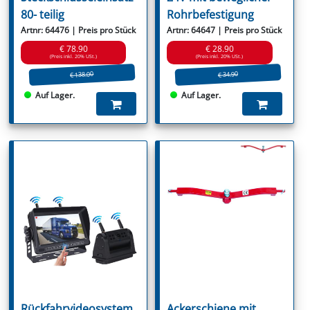
80- teilig
Rohrbefestigung
Artnr: 64476 | Preis pro Stück
Artnr: 64647 | Preis pro Stück
€ 78.90
€ 28.90
(Preis inkl. 20% USt.)
(Preis inkl. 20% USt.)
€ 138.00
€ 34.90
Auf Lager.
Auf Lager.
Rückfahrvideosystem
Ackerschiene mit