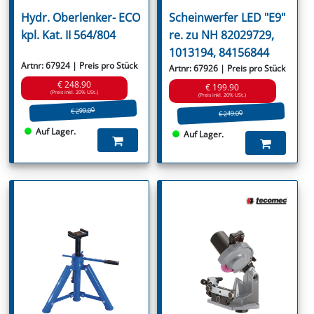
Hydr. Oberlenker- ECO
Scheinwerfer LED "E9"
kpl. Kat. II 564/804
re. zu NH 82029729,
1013194, 84156844
Artnr: 67924 | Preis pro Stück
Artnr: 67926 | Preis pro Stück
€ 248.90
€ 199.90
(Preis inkl. 20% USt.)
(Preis inkl. 20% USt.)
€ 299.00
€ 249.00
Auf Lager.
Auf Lager.