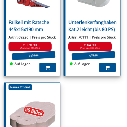
Fällkeil mit Ratsche
Unterlenkerfanghaken
445x15x190 mm
Kat.2 leicht (bis 80 PS)
Artnr: 69226 | Preis pro Stück
Artnr: 70111 | Preis pro Stück
€ 178.90
€ 64.90
(Preis inkl. 20% USt.)
(Preis inkl. 20% USt.)
€ 208.90
€ 78.90
Auf Lager.
Auf Lager.
Neues Produkt