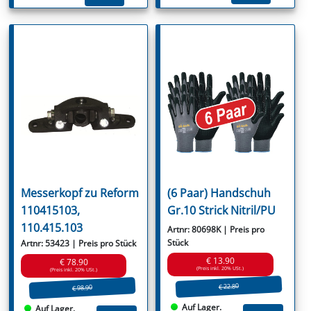
Messerkopf zu Reform
(6 Paar) Handschuh
110415103,
Gr.10 Strick Nitril/PU
110.415.103
Artnr: 80698K | Preis pro
Stück
Artnr: 53423 | Preis pro Stück
€ 13.90
€ 78.90
(Preis inkl. 20% USt.)
(Preis inkl. 20% USt.)
€ 22.80
€ 98.90
Auf Lager.
Auf Lager.