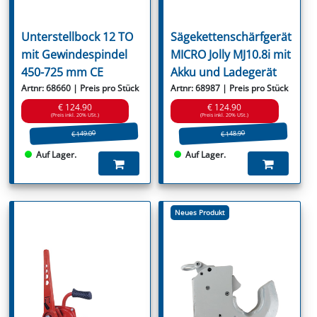
Unterstellbock 12 TO
Sägekettenschärfgerät
mit Gewindespindel
MICRO Jolly MJ10.8i mit
450-725 mm CE
Akku und Ladegerät
Artnr: 68660 | Preis pro Stück
Artnr: 68987 | Preis pro Stück
€ 124.90
€ 124.90
(Preis inkl. 20% USt.)
(Preis inkl. 20% USt.)
€ 149.00
€ 148.90
Auf Lager.
Auf Lager.
Neues Produkt