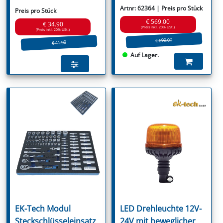
Artnr: 62364 | Preis pro Stück
Preis pro Stück
€ 569.00
€ 34.90
(Preis inkl. 20% USt.)
(Preis inkl. 20% USt.)
€ 699.00
€ 41.90
Auf Lager.
EK-Tech Modul
LED Drehleuchte 12V-
Steckschlüsseleinsatz
24V mit beweglicher