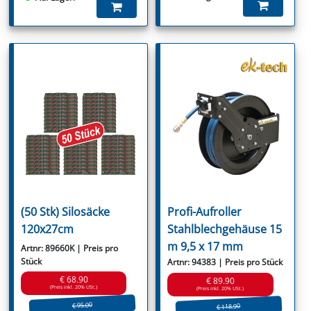
(50 Stk) Silosäcke
Profi-Aufroller
120x27cm
Stahlblechgehäuse 15
m 9,5 x 17 mm
Artnr: 89660K | Preis pro
Stück
Artnr: 94383 | Preis pro Stück
€ 68.90
€ 89.90
(Preis inkl. 20% USt.)
(Preis inkl. 20% USt.)
€ 95.00
€ 118.90