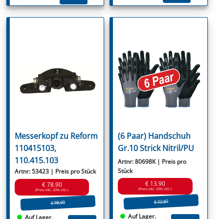
Messerkopf zu Reform
(6 Paar) Handschuh
110415103,
Gr.10 Strick Nitril/PU
110.415.103
Artnr: 80698K | Preis pro
Stück
Artnr: 53423 | Preis pro Stück
€ 13.90
€ 78.90
(Preis inkl. 20% USt.)
(Preis inkl. 20% USt.)
€ 22.80
€ 98.90
Auf Lager.
Auf Lager.