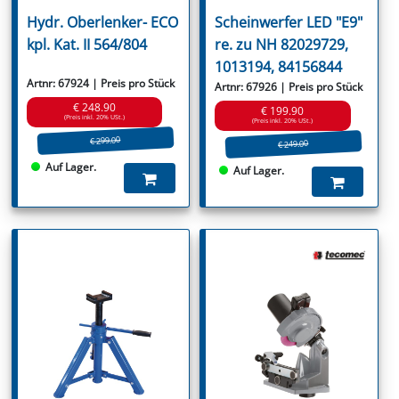
Hydr. Oberlenker- ECO
Scheinwerfer LED "E9"
kpl. Kat. II 564/804
re. zu NH 82029729,
1013194, 84156844
Artnr: 67924 | Preis pro Stück
Artnr: 67926 | Preis pro Stück
€ 248.90
€ 199.90
(Preis inkl. 20% USt.)
(Preis inkl. 20% USt.)
€ 299.00
€ 249.00
Auf Lager.
Auf Lager.