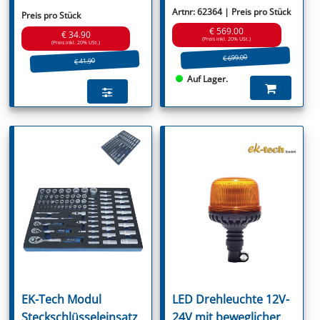
Artnr: 62364 | Preis pro Stück
Preis pro Stück
€ 569.00
€ 34.90
(Preis inkl. 20% USt.)
(Preis inkl. 20% USt.)
€ 699.00
€ 41.90
Auf Lager.
EK-Tech Modul
LED Drehleuchte 12V-
Steckschlüsseleinsatz
24V mit beweglicher