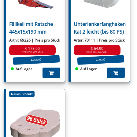
Fällkeil mit Ratsche
Unterlenkerfanghaken
445x15x190 mm
Kat.2 leicht (bis 80 PS)
Artnr: 69226 | Preis pro Stück
Artnr: 70111 | Preis pro Stück
€ 178.90
€ 64.90
(Preis inkl. 20% USt.)
(Preis inkl. 20% USt.)
€ 208.90
€ 78.90
Auf Lager.
Auf Lager.
Neues Produkt