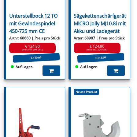
Unterstellbock 12 TO
Sägekettenschärfgerät
mit Gewindespindel
MICRO Jolly MJ10.8i mit
450-725 mm CE
Akku und Ladegerät
Artnr: 68660 | Preis pro Stück
Artnr: 68987 | Preis pro Stück
€ 124.90
€ 124.90
(Preis inkl. 20% USt.)
(Preis inkl. 20% USt.)
€ 149.00
€ 148.90
Auf Lager.
Auf Lager.
Neues Produkt