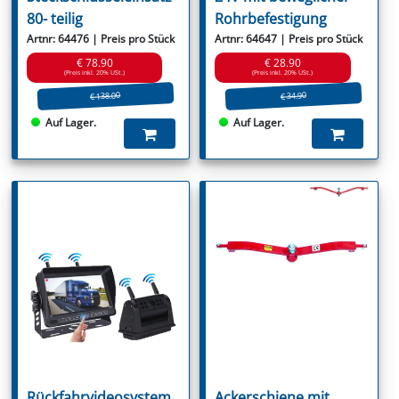
80- teilig
Rohrbefestigung
Artnr: 64476 | Preis pro Stück
Artnr: 64647 | Preis pro Stück
€ 78.90
€ 28.90
(Preis inkl. 20% USt.)
(Preis inkl. 20% USt.)
€ 138.00
€ 34.90
Auf Lager.
Auf Lager.
Rückfahrvideosystem
Ackerschiene mit