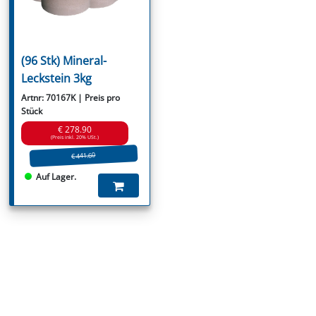
(96 Stk) Mineral-
Leckstein 3kg
Artnr: 70167K | Preis pro
Stück
€ 278.90
(Preis inkl. 20% USt.)
€ 441.60
Auf Lager.