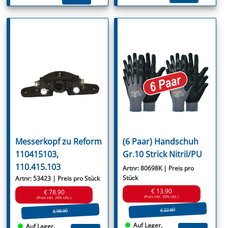
Messerkopf zu Reform
(6 Paar) Handschuh
110415103,
Gr.10 Strick Nitril/PU
110.415.103
Artnr: 80698K | Preis pro
Stück
Artnr: 53423 | Preis pro Stück
€ 13.90
€ 78.90
(Preis inkl. 20% USt.)
(Preis inkl. 20% USt.)
€ 22.80
€ 98.90
Auf Lager.
Auf Lager.