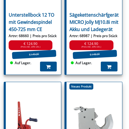
Unterstellbock 12 TO
Sägekettenschärfgerät
mit Gewindespindel
MICRO Jolly MJ10.8i mit
450-725 mm CE
Akku und Ladegerät
Artnr: 68660 | Preis pro Stück
Artnr: 68987 | Preis pro Stück
€ 124.90
€ 124.90
(Preis inkl. 20% USt.)
(Preis inkl. 20% USt.)
€ 149.00
€ 148.90
Auf Lager.
Auf Lager.
Neues Produkt