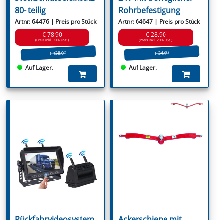
80- teilig
Rohrbefestigung
Artnr: 64476 | Preis pro Stück
Artnr: 64647 | Preis pro Stück
€ 78.90
€ 28.90
(Preis inkl. 20% USt.)
(Preis inkl. 20% USt.)
€ 138.00
€ 34.90
Auf Lager.
Auf Lager.
Rückfahrvideosystem
Ackerschiene mit