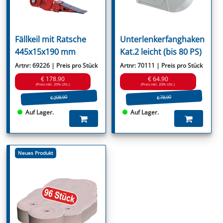
Fällkeil mit Ratsche
Unterlenkerfanghaken
445x15x190 mm
Kat.2 leicht (bis 80 PS)
Artnr: 69226 | Preis pro Stück
Artnr: 70111 | Preis pro Stück
€ 178.90
€ 64.90
(Preis inkl. 20% USt.)
(Preis inkl. 20% USt.)
€ 208.90
€ 78.90
Auf Lager.
Auf Lager.
Neues Produkt