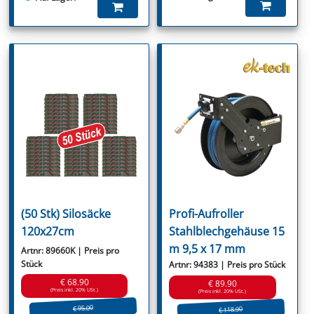
(50 Stk) Silosäcke
Profi-Aufroller
120x27cm
Stahlblechgehäuse 15
m 9,5 x 17 mm
Artnr: 89660K | Preis pro
Stück
Artnr: 94383 | Preis pro Stück
€ 68.90
€ 89.90
(Preis inkl. 20% USt.)
(Preis inkl. 20% USt.)
€ 95.00
€ 118.90