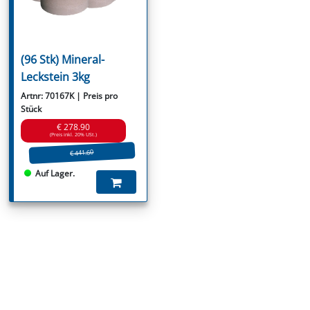
(96 Stk) Mineral-
Leckstein 3kg
Artnr: 70167K | Preis pro
Stück
€ 278.90
(Preis inkl. 20% USt.)
€ 441.60
Auf Lager.