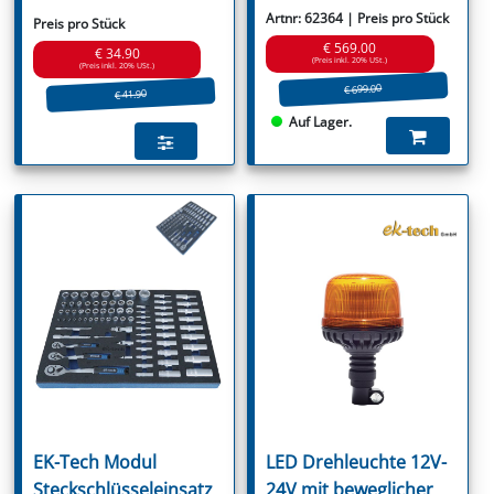
Artnr: 62364 | Preis pro Stück
Preis pro Stück
€ 569.00
€ 34.90
(Preis inkl. 20% USt.)
(Preis inkl. 20% USt.)
€ 699.00
€ 41.90
Auf Lager.
EK-Tech Modul
LED Drehleuchte 12V-
Steckschlüsseleinsatz
24V mit beweglicher