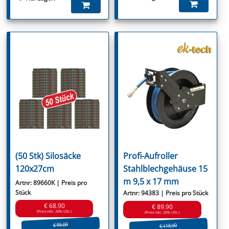
(50 Stk) Silosäcke
Profi-Aufroller
120x27cm
Stahlblechgehäuse 15
m 9,5 x 17 mm
Artnr: 89660K | Preis pro
Stück
Artnr: 94383 | Preis pro Stück
€ 68.90
€ 89.90
(Preis inkl. 20% USt.)
(Preis inkl. 20% USt.)
€ 95.00
€ 118.90