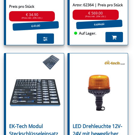
Artnr: 62364 | Preis pro Stück
Preis pro Stück
€ 569.00
€ 34.90
(Preis inkl. 20% USt.)
(Preis inkl. 20% USt.)
€ 699.00
€ 41.90
Auf Lager.
EK-Tech Modul
LED Drehleuchte 12V-
Steckschlüsseleinsatz
24V mit beweglicher