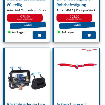
80- teilig
Rohrbefestigung
Artnr: 64476 | Preis pro Stück
Artnr: 64647 | Preis pro Stück
€ 78.90
€ 28.90
(Preis inkl. 20% USt.)
(Preis inkl. 20% USt.)
€ 138.00
€ 34.90
Auf Lager.
Auf Lager.
Rückfahrvideosystem
Ackerschiene mit