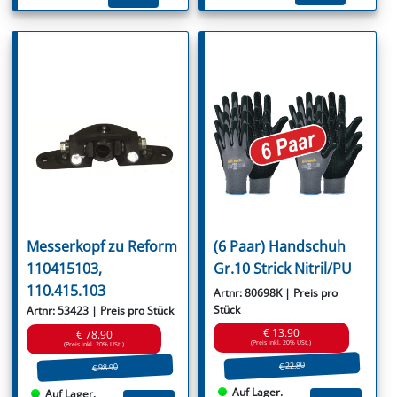
Messerkopf zu Reform
(6 Paar) Handschuh
110415103,
Gr.10 Strick Nitril/PU
110.415.103
Artnr: 80698K | Preis pro
Stück
Artnr: 53423 | Preis pro Stück
€ 13.90
€ 78.90
(Preis inkl. 20% USt.)
(Preis inkl. 20% USt.)
€ 22.80
€ 98.90
Auf Lager.
Auf Lager.