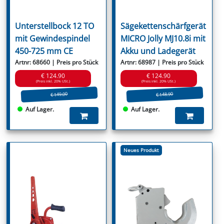
Unterstellbock 12 TO
Sägekettenschärfgerät
mit Gewindespindel
MICRO Jolly MJ10.8i mit
450-725 mm CE
Akku und Ladegerät
Artnr: 68660 | Preis pro Stück
Artnr: 68987 | Preis pro Stück
€ 124.90
€ 124.90
(Preis inkl. 20% USt.)
(Preis inkl. 20% USt.)
€ 149.00
€ 148.90
Auf Lager.
Auf Lager.
Neues Produkt