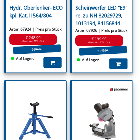
Hydr. Oberlenker- ECO
Scheinwerfer LED "E9"
kpl. Kat. II 564/804
re. zu NH 82029729,
1013194, 84156844
Artnr: 67924 | Preis pro Stück
Artnr: 67926 | Preis pro Stück
€ 248.90
€ 199.90
(Preis inkl. 20% USt.)
(Preis inkl. 20% USt.)
€ 299.00
€ 249.00
Auf Lager.
Auf Lager.