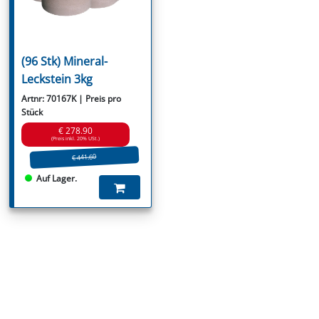
(96 Stk) Mineral-
Leckstein 3kg
Artnr: 70167K | Preis pro
Stück
€ 278.90
(Preis inkl. 20% USt.)
€ 441.60
Auf Lager.