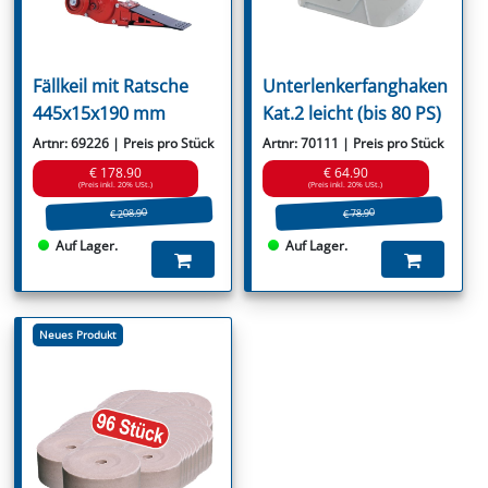
Fällkeil mit Ratsche
Unterlenkerfanghaken
445x15x190 mm
Kat.2 leicht (bis 80 PS)
Artnr: 69226 | Preis pro Stück
Artnr: 70111 | Preis pro Stück
€ 178.90
€ 64.90
(Preis inkl. 20% USt.)
(Preis inkl. 20% USt.)
€ 208.90
€ 78.90
Auf Lager.
Auf Lager.
Neues Produkt