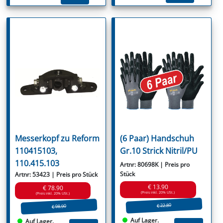
Messerkopf zu Reform
(6 Paar) Handschuh
110415103,
Gr.10 Strick Nitril/PU
110.415.103
Artnr: 80698K | Preis pro
Stück
Artnr: 53423 | Preis pro Stück
€ 13.90
€ 78.90
(Preis inkl. 20% USt.)
(Preis inkl. 20% USt.)
€ 22.80
€ 98.90
Auf Lager.
Auf Lager.