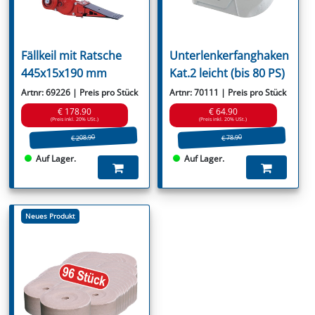
Fällkeil mit Ratsche
Unterlenkerfanghaken
445x15x190 mm
Kat.2 leicht (bis 80 PS)
Artnr: 69226 | Preis pro Stück
Artnr: 70111 | Preis pro Stück
€ 178.90
€ 64.90
(Preis inkl. 20% USt.)
(Preis inkl. 20% USt.)
€ 208.90
€ 78.90
Auf Lager.
Auf Lager.
Neues Produkt