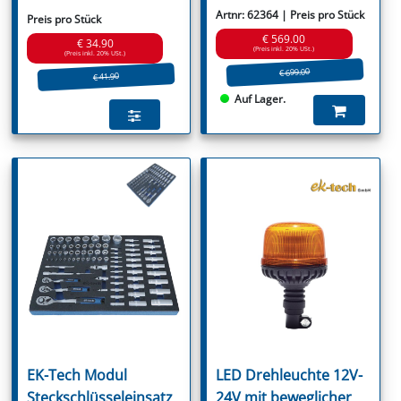
Artnr: 62364 | Preis pro Stück
Preis pro Stück
€ 569.00
€ 34.90
(Preis inkl. 20% USt.)
(Preis inkl. 20% USt.)
€ 699.00
€ 41.90
Auf Lager.
EK-Tech Modul
LED Drehleuchte 12V-
Steckschlüsseleinsatz
24V mit beweglicher