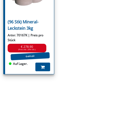
(96 Stk) Mineral-
Leckstein 3kg
Artnr: 70167K | Preis pro
Stück
€ 278.90
(Preis inkl. 20% USt.)
€ 441.60
Auf Lager.