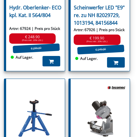
Hydr. Oberlenker- ECO
Scheinwerfer LED "E9"
kpl. Kat. II 564/804
re. zu NH 82029729,
1013194, 84156844
Artnr: 67924 | Preis pro Stück
Artnr: 67926 | Preis pro Stück
€ 248.90
€ 199.90
(Preis inkl. 20% USt.)
(Preis inkl. 20% USt.)
€ 299.00
€ 249.00
Auf Lager.
Auf Lager.