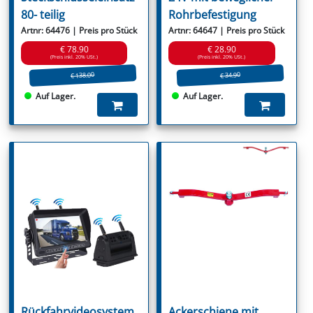
80- teilig
Rohrbefestigung
Artnr: 64476 | Preis pro Stück
Artnr: 64647 | Preis pro Stück
€ 78.90
€ 28.90
(Preis inkl. 20% USt.)
(Preis inkl. 20% USt.)
€ 138.00
€ 34.90
Auf Lager.
Auf Lager.
Rückfahrvideosystem
Ackerschiene mit