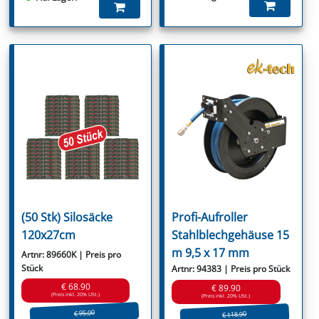
(50 Stk) Silosäcke
Profi-Aufroller
120x27cm
Stahlblechgehäuse 15
m 9,5 x 17 mm
Artnr: 89660K | Preis pro
Stück
Artnr: 94383 | Preis pro Stück
€ 68.90
€ 89.90
(Preis inkl. 20% USt.)
(Preis inkl. 20% USt.)
€ 95.00
€ 118.90