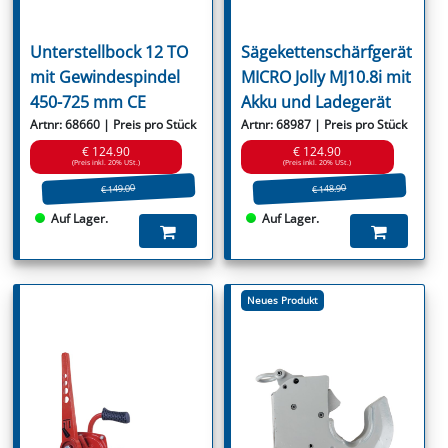
Unterstellbock 12 TO
Sägekettenschärfgerät
mit Gewindespindel
MICRO Jolly MJ10.8i mit
450-725 mm CE
Akku und Ladegerät
Artnr: 68660 | Preis pro Stück
Artnr: 68987 | Preis pro Stück
€ 124.90
€ 124.90
(Preis inkl. 20% USt.)
(Preis inkl. 20% USt.)
€ 149.00
€ 148.90
Auf Lager.
Auf Lager.
Neues Produkt