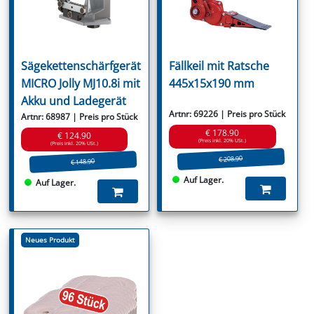
Sägekettenschärfgerät
Fällkeil mit Ratsche
MICRO Jolly MJ10.8i mit
445x15x190 mm
Akku und Ladegerät
Artnr: 69226 | Preis pro Stück
Artnr: 68987 | Preis pro Stück
€ 178.90
€ 124.90
(Preis inkl. 20% USt.)
(Preis inkl. 20% USt.)
€ 208.90
€ 148.90
Auf Lager.
Auf Lager.
Neues Produkt