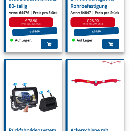
80- teilig
Rohrbefestigung
Artnr: 64476 | Preis pro Stück
Artnr: 64647 | Preis pro Stück
€ 78.90
€ 28.90
(Preis inkl. 20% USt.)
(Preis inkl. 20% USt.)
€ 138.00
€ 34.90
Auf Lager.
Auf Lager.
Rückfahrvideosystem
Ackerschiene mit