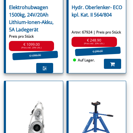
Elektrohubwagen
Hydr. Oberlenker- ECO
1500kg, 24V/20Ah
kpl. Kat. II 564/804
Lithium-Ionen-Akku,
5A Ladegerät
Artnr: 67924 | Preis pro Stück
Preis pro Stück
€ 248.90
(Preis inkl. 20% USt.)
€ 1099.00
(Preis inkl. 20% USt.)
€ 299.00
€ 1399.00
Auf Lager.