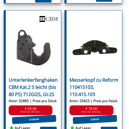
Unterlenkerfanghaken
Messerkopf zu Reform
CBM Kat.2 S leicht (bis
110415103,
80 PS) 712GI2S, GI-2S
110.415.103
Artnr: 52885 | Preis pro Stück
Artnr: 53423 | Preis pro Stück
€ 95.90
€ 78.90
(Preis inkl. 20% USt.)
(Preis inkl. 20% USt.)
€ 108.90
€ 98.90
Auf Lager.
Auf Lager.