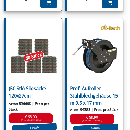
(50 Stk) Silosäcke
Profi-Aufroller
120x27cm
Stahlblechgehäuse 15
m 9,5 x 17 mm
Artnr: 89660K | Preis pro
Stück
Artnr: 94383 | Preis pro Stück
€ 68.90
€ 89.90
(Preis inkl. 20% USt.)
(Preis inkl. 20% USt.)
€ 95.00
€ 118.90