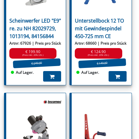
Scheinwerfer LED "E9"
Unterstellbock 12 TO
re. zu NH 82029729,
mit Gewindespindel
1013194, 84156844
450-725 mm CE
Artnr: 67926 | Preis pro Stück
Artnr: 68660 | Preis pro Stück
€ 199.90
€ 124.90
(Preis inkl. 20% USt.)
(Preis inkl. 20% USt.)
€ 249.00
€ 149.00
Auf Lager.
Auf Lager.