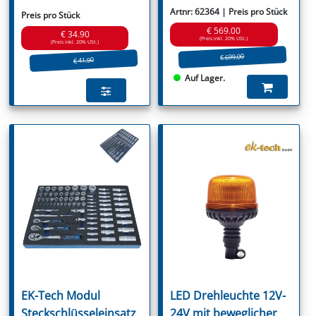
Artnr: 62364 | Preis pro Stück
Preis pro Stück
€ 569.00
€ 34.90
(Preis inkl. 20% USt.)
(Preis inkl. 20% USt.)
€ 699.00
€ 41.90
Auf Lager.
EK-Tech Modul
LED Drehleuchte 12V-
Steckschlüsseleinsatz
24V mit beweglicher