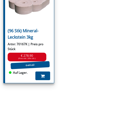
(96 Stk) Mineral-
Leckstein 3kg
Artnr: 70167K | Preis pro
Stück
€ 278.90
(Preis inkl. 20% USt.)
€ 441.60
Auf Lager.